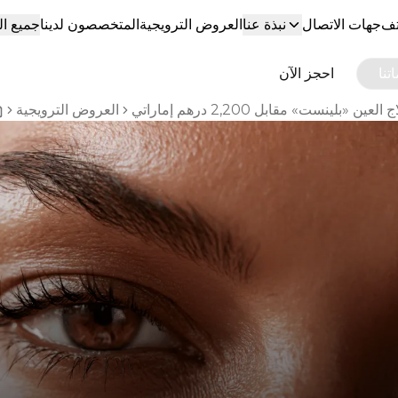
تف
جهات الاتصال
نبذة عنا
العروض الترويجية
المتخصصون لدينا
جميع ا
تنا
احجز الآن
 العين «بلينست» مقابل 2,200 درهم إماراتي
العروض الترويجية
ome breadcrumbs