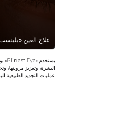
علاج العين «بلينست» مقابل 2,200
يستخ
البشرة، وتعزيز مرونتها، وت
عمليات التجديد الطبيعية ل