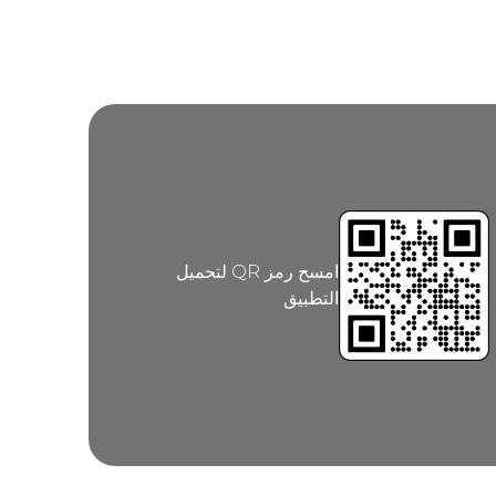
امسح رمز QR لتحميل
التطبيق