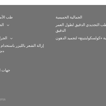
الجمالية الحميمية
طب الأمر
طب التجديدي الدقيق لطول العمر
الط
Expand category
الدقيق
ية «كولسكولبتينغ» لتجميد الدهون
الجرا
Expand category
إزالة الشعر بالليزر باستخدام ج
جنتلماكس برو»
جهات ا
20725