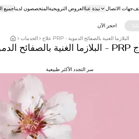
تف
جهات الاتصال
نبذة عنا
العروض الترويجية
المتخصصون لدينا
جميع ا
تنا
احجز الآن
علاج PRP - البلازما الغنية بالصفائح الدموية
الخدمات
ة بالصفائح الدموية
Home breadcrumbs
سر التجدد الأكثر طبيعية