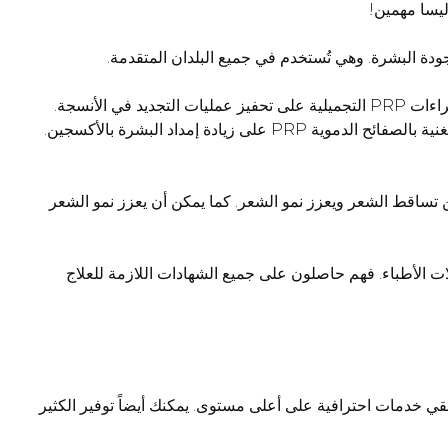
تُظهر الأبحاث والدراسات السريرية الحديثة في مجال البلازما الغنية بالصفائح الدموية الغنية بالصفائح الدموية PRP أدلة مقنعة. تساعد إجراءات PRP التجميلية على تحفيز عمليات التجديد في الأنسجة.
تنشط هذه الطريقة تجديد الخلايا وتحسن دوران الأوعية الدقيقة في الدم. كما تعمل الاستخدامات الطبية للبلازما الغنية بالصفائح الدموية الغنية بالصفائح الدموية PRP على زيادة إمداد البشرة بالأكسجين.
من تساقط الشعر ويعزز نمو الشعر. كما يمكن أن يعزز نمو الشعر
لات الأطباء. فهم حاصلون على جميع الشهادات اللازمة للعلاج
لقي خدمات احترافية على أعلى مستوى. يمكنك أيضاً توفير الكثير