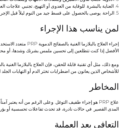
4. العناية بالبشرة. للوقاية من العدوى أو التهيج، تجنبي علاجات العناية العميقة بالبشرة لمدة أسبوع واحد قبل الإجراء.
5. الراحة. يوصى بالحصول على قسط جيد من النوم ليلاً قبل الإجراء مباشرةً. فهذا يساعد جسمك على الاستعداد قدر الإمكان للتعافي من الحقن.
لمن يناسب هذا الإجراء
إجراء العلاج بالبلا
الأفضل إذا كنت تتطلعين إلى تحسين ملمس بشرتك وشدها، أو محار
ومع ذلك، مثل أي تقنية قابلة للحقن، فإن العلاج بالبلازما الغنية با
للأشخاص الذين يعانون من اضطرابات تخثر الدم أو التهابات الجلد 
المخاطر
علاج PRP هو إجراء طفيف التوغل. وعلى الرغم من أنه يعتبر آ
المدى القصير. في حالات نادرة، قد تحدث تفاعلات تحسسية أو بؤر 
التعافي بعد العملية