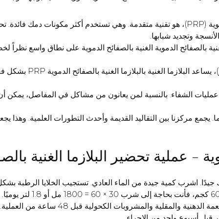
العلاج بالبلازما، والمعروف أيضاً باسم البلازما الغنية بالصفائح الدموية (PRP)، هو تقنية متقدمة.
أنسجة وتجديد شبابها.
لغنية بالصفائح الدموية الغنية بالصفائح الدموية على نطاق واسع نظراً
في مجال علاج مشاكل الش
ليات الشفاء. بالنسبة لمن يعانون من مشاكل في المفاصل، يمكن أن يكون ا
. يجمع مركزنا بين التقاليد القديمة وأحدث التطورات العلمية. وهذا يجعل ال
موية - عملية تحضير البلازما الغنية بالص