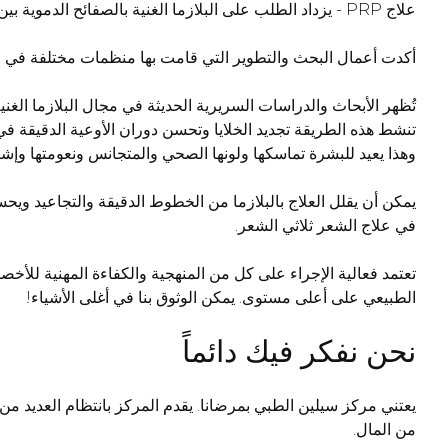
علاج PRP - يزداد الطلب على البلازما الغنية بالصفائح الدموية بين أولئك الذين يرغبون في الحفاظ على شبابهم وجمالهم. الجنس والعمر ليسا مهمين!
أكدت أعمال البحث والتطوير التي قامت بها منظمات مختلفة في جميع أنحاء العالم فعالية هذه التقنية. PRP هي طريقة فعا
وهذا يعيد للبشرة تماسكها ولونها الصحي والمتجانس ونعومتها وإشر
يمكن أن يقلل العلاج بالبلازما من الخطوط الدقيقة والتجاعيد ويحس
في علاج الشعر ثلاثي الشعر.
تعتمد فعالية الإجراء على كل من المنهجية والكفاءة المهنية للأخص
الطبيعي على أعلى مستوى. يمكن الوثوق بنا في أغلى الأشياء!
نحن نفكر فيك دائماً
يعتني مركز سيلين الطبي بمرضانا. يقدم المركز بانتظام العديد من
من المال.