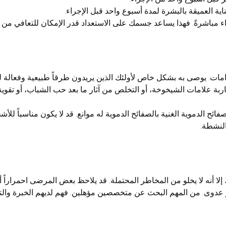
زما الغنية بالصفائح الدموية PRP متعدد الاستخدامات. يوصى به بشكل خاص لأولئك الذين يريدون ط
بة علامات الشيخوخة، أو التخلص من آثار ما بعد حب الشباب، أو تقوي
لصفائح الدموية الغنية بالصفائح الدموية له موانع. قد لا يكون مناسباً ل
النشطة.
مناً، إلا أنه لا يخلو من المخاطر المحتملة. قد يلاحظ بعض المرضى احمراراً
عدوى. من المهم البحث عن متخصصين مؤهلين. فهم لديهم الخبرة والتجر