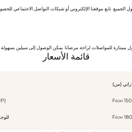
ل الجميع. تابع موقعنا الإلكتروني أو شبكات التواصل الاجتماعي للحص
وصول ممتازة للمواصلات لراحة مرضانا. يمكن الوصول إلى سيلين بسهولة
قائمة الأسعار
راتي (من)
15
From
علاج الوجه/الرقبة بالبل
18
From
علاج nis