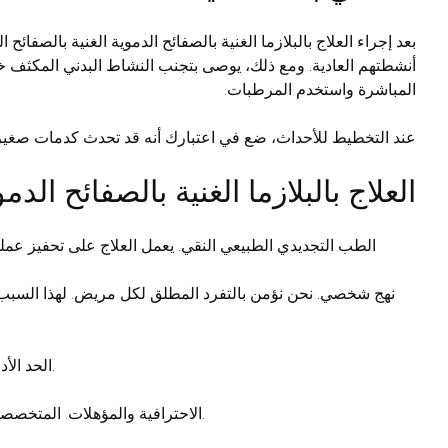
المباشرة واستخدم المرطبات.
عند التخطيط للأحداث، ضع في اعتبارك أنه قد تحدث كدمات صغيرة 
العلاج بالبلازما الغنية بالصفائح الدم
الطب التجديدي الطبيعي النقي. يعمل العلاج على تحفيز عمل
نهج شخصي. نحن نؤمن بالتفرد المطلق لكل مريض. لهذا السبب ي
الحد الأدنى من التدخل الجراحي. لا ينطوي الإجراء على جراحة. وهي أقل إجهاداً وغير مؤلمة وغير مؤلمة وغير مؤلمة مقارنةً بالطرق الأخرى.
الاحترافية والمؤهلات. المتخصصون لدينا في دبي محترفون. لديهم سنوات عديدة من الخبرة والمؤهلات العالية. وهم يضمنون الالتزام الصارم بالمعايير في كل إجراء.