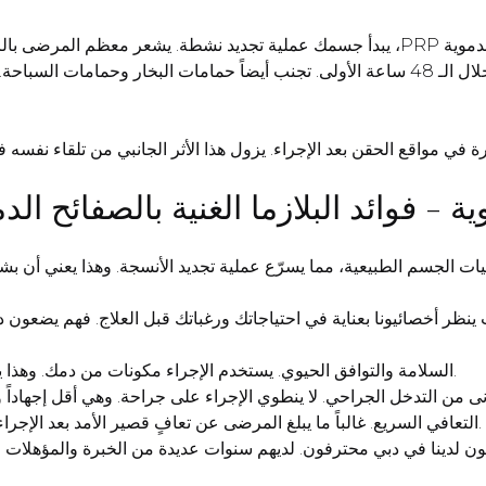
بعد إجراء العلاج بالبلازما الغنية بالصفائح الدموية الغنية بالصفائح الدموية PRP، يبدأ جسمك 
أنشطتهم العادية. ومع ذلك، يوصى بتجنب النشاط البدني المكثف خلال الـ 48 ساعة الأولى. تجنب أ
في مواقع الحقن بعد الإجراء. يزول هذا الأثر الجانبي من تلقاء نفس
وية - فوائد البلازما الغنية بالصفائح الد
يات الجسم الطبيعية، مما يسرّع عملية تجديد الأنسجة. وهذا يعني أن ب
نظر أخصائيونا بعناية في احتياجاتك ورغباتك قبل العلاج. فهم يضعون
السلامة والتوافق الحيوي. يستخدم الإجراء مكونات من دمك. وهذا يقضي فعلياً على خطر حدوث تفاعلات الحساسية أو الرفض.
التعافي السريع. غالباً ما يبلغ المرضى عن تعافٍ قصير الأمد بعد الإجراء. وهذا يسمح لهم بالعودة بسرعة إلى روتين حياتهم الطبيعي.