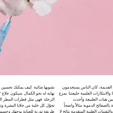
 القديمة، كان الناس يستخدمون
 أن الجمال والانسجام طريق لا
لابتكارات العلمية حليفتنا. يمزج
ئح الدموية بمثابة دليلك في هذه
ين هبات الطبيعة وأحدث
الحرارة اللامتناهية، فهي
ة بالصفائح الدموية مثالاً واضحاً
حة جديدة أو موضة مؤقتة. إنها
لتقنيات الطبية المتقدمة نتائج لا
طريقة ثورية للعناية بوجهك وجسم