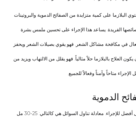
 وهي تستخدم أكثر مكونات دمك فائدة. تحتوي البلازما على كمية متزايدة من الصفائح الدموية والبروتينات
 لخصائصها الفريدة. يساعد هذا الإجراء على تحسين ملمس بشرة
عر (علاج مشاكل فروة الرأس والشعر)، يساعد البلازما الغنية بالبلازما الغنية بالصفائح الدموية PRP بشكل فعال في مكافحة مشاكل الشعر. فهو يقوي بصيلات الشعر ويحفز
لعلاج بالبلازما حلاً مثالياً. فهو يقلل من الالتهاب ويزيد من
إجراء متاحاً وآمناً وفعالاً للجميع.
فائح الدموية
1. الترطيب. قبل إجراء العملية ببضعة أيام، تأكد من ترطيب جسمك جيدًا. اشرب كمية جيدة من الماء العادي. تستجيب الخلايا الرطبة بشكل أفضل للإجراء. معادلة تناول السوائل هي كالتالي: 25-30 مل