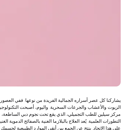
يشاركنا كل عصر أسراره الجمالية الفريدة من نوعها. ففي العصور
تشوبها شائبة. كيف يمكنك تحسين شيء مثالي بالفعل؟ إجابتنا هي:
الزيوت والأعشاب والجرعات السحرية. واليوم، أصبحت التكنولوجيا وا
نهاية له نحو الكمال. سيكون علاج PRP - البلازما الغنية بالصفا
مركز سيلين للطب التجميلي، الذي يقع تحت نجوم دبي الساطعة، ب
الرحلة. فهي مثل قطرات المطر الباردة التي تتشرب الأرض المتشققة ب
التطورات العلمية. يُعد العلاج بالبلازما الغنية بالصفائح الدموية الغني
تحوّل كل خلية من خلايا البشرة وتجدد شبابها. إنها ليست مجرد صي
على هذا الاتحاد. ينتج عن الجمع بين أنقى الموارد الطبيعية لجسمك وا