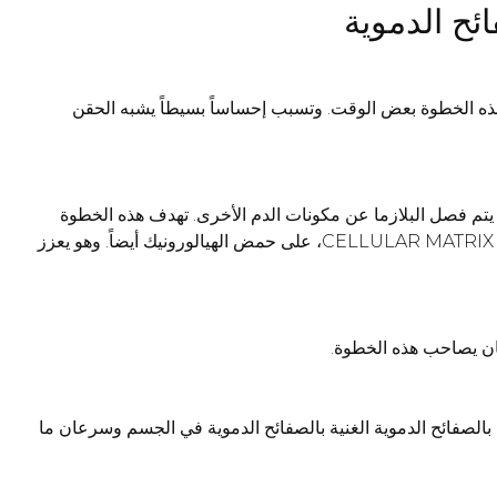
ذه الخطوة بعض الوقت. وتسبب إحساساً بسيطاً يشبه الحقن
 يتم فصل البلازما عن مكونات الدم الأخرى. تهدف هذه الخطوة
إلى استخلاص أعلى تركيز للصفائح الدموية. كما تهدف أيضاً إلى تكوين بلازما غنية بالصفائح الدموية (PRP). تحتوي بعض هذه الأنابيب، مثل CELLULAR MATRIX، على حمض الهيالورونيك أيضاً. وهو يعزز
قان يصاحب هذه الخطوة.
 بالصفائح الدموية الغنية بالصفائح الدموية في الجسم وسرعان ما