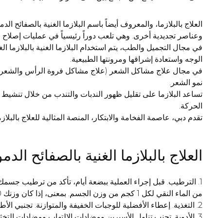
وعناصر تجديدية أخرى. وهي تلعب دوراً رئيسياً في عمليات إصلاح ال
في مجال التجميل والطب، يتم استخدام البلازما الغنية بالبلازما ا
الوجه واستعادة إشراقها ومرونتها الطبيعية.
نمو الشعر.
تساعد البلازما على تقليل ظهور الندبات والتندب من خلال تنشيط عم
الحركة.
تقدم دبي، عاصمة الفخامة والابتكار، المنصة المثالية للعلاج بالبلازما
العلاج بالبلازما الغنية بالصفائح الد
من الماء النقي لكل 1 كجم من وزن الجسم. بمعنى، إذا كان وزنك 60 كجم، فأنت بحاجة إلى شرب 30 × 60 = 1800 مل أو 1.8 لتر يوميًا.
2. التغذية. إعطاء الأفضلية للوجبات الخفيفة والمتوازنة. تجنبي الأطعمة الدهنية والمقلية والمشروبات الكحولية قبل 48 ساعة من العملية.
3. الأدوية. تجنب تناول الأسبرين ومضادات الالتهاب ومضادات التخثر قبل أسبوع واحد من الإجراء.