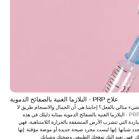
علاج PRP - البلازما الغنية بالصفائح الدموية
ك. فهي تعيد إليك توهجك الطبيعي وصحتك وشبابك.