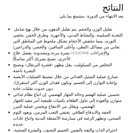
النتائج
بعد الانتهاء من الدورة، ستتمتع بما يلي:
تقليل الوزن والحجم.
يتم تقليل الدهون من خلال نهج شامل:
التغذية السليمة، والنشاط البدني، والأجهزة، وطرق الحقن. يختفي
التورم، بينما تنخفض الأحجام بشكل ملحوظ في المناطق التي
تعاني من مشاكل (البطن، وأعلى الساقين، والخصر، والذراعين).
بشرة مرنة ومشدودة.
بفضل علاج ICOONE والإجراءات
الأخرى، تصبح بشرتك أكثر تماسكًا.
التخلص من السيلوليت.
يقل مظهر «قشرة البرتقال» وتصبح
البشرة ناعمة.
تسارع عملية التمثيل الغذائي
من خلال تنشيط العمليات الأيضية
وإعادة التوازن إلى الجسم. ويكون فقدان الوزن أكثر استقرارًا،
دون حدوث تقلبات حادة.
تحسين عملية الهضم وحالة الجهاز الهضمي.
إن اتباع نظام غذائي
متوازن والعودة إلى تناول الطعام بكميات طبيعية أمر مفيد للجهاز
الهضمي، ويقلل من الانتفاخ ويحسن عملية التبرز.
الخفة والاندفاع الطاقي.
يختفي التعب المزمن، ويعود النوم
الصحي، وتظهر الرغبة في ممارسة الأنشطة البدنية واتباع عادات
جديدة.
احترام الذات والثقة بالنفس.
الجسم النحيف، والبشرة الصحية،