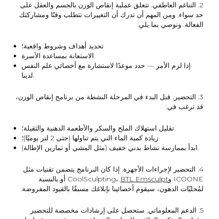
2.
التناغم العاطفي.
تتعلق عملية إنقاص الوزن بالجسم والعقل على
حد سواء. ومن المهم أن تدرك أن التغييرات تتطلب وقتًا ومشاركتك
الفعالة. ونوصي بما يلي:
تحديد أهداف وشروط واقعية؛
الاستعانة بمساعدة الأسرة
إذا لزم الأمر — حدد موعدًا لاستشارة مع أخصائي علم النفس
لدينا.
3.
التحضير.
قبل البدء في المرحلة النشطة من برنامج إنقاص الوزن،
قد ترغب في:
تقليل استهلاك الملح والسكر والأطعمة الدهنية والثقيلة؛
زيادة كمية الماء التي يتم تناولها (حتى 2 لتر يوميًا)؛
ابدأ بممارسة نشاط بدني خفيف (مثل المشي أو تمارين الإطالة).
4.
التحضير لإجراءات الأجهزة.
إذا كان البرنامج يتضمن تقنيات مثل
ICOONE وCoolSculpting،
BTL Emsculpt
أو بالنسبة
لمُحليّات الدهون، سيقوم أخصائينا بإبلاغك مسبقًا بالقيود المفروضة.
5.
الدعم المعلوماتي.
ستحصل على إرشادات مخصصة للتحضير