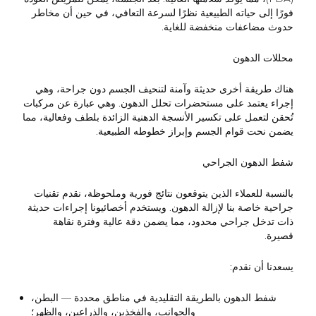
فورًا إلى حياته الطبيعية نظرًا لسرعة التعافي، في حين أن مخاطر
حدوث مضاعفات منخفضة للغاية.
محللات الدهون
هناك طريقة أخرى حديثة وآمنة لتنحيف الجسم دون جراحة، وهي
إجراء يعتمد على مستحضرات تحلل الدهون. وهي عبارة عن مركبات
تُحقن لتعمل على تكسير الأنسجة الدهنية الزائدة بلطف وفعالية، مما
يضمن نحت قوام الجسم وإبراز خطوطه الطبيعية.
شفط الدهون الجراحي
بالنسبة للعملاء الذين يتوقعون نتائج فورية وملحوظة، نقدم تقنيات
جراحية خاصة بنا لإزالة الدهون. ويستخدم أخصائيونا إجراءات حديثة
ذات تدخل جراحي محدود، مما يضمن دقة عالية وفترة نقاهة
قصيرة.
يسعدنا أن نقدم:
شفط الدهون بالطريقة التقليدية في مناطق محددة — البطن،
والجوانب، والفخذين، والذراعين، والظهر؛