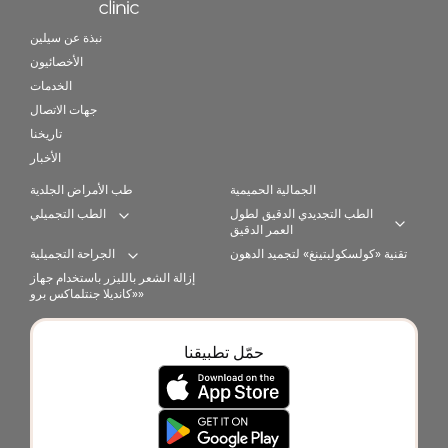
Home link in footer
نبذة عن سيلين
الأخصائيون
الخدمات
جهات الاتصال
تاريخنا
الأخبار
الجمالية الحميمية
طب الأمراض الجلدية
الطب التجديدي الدقيق لطول
الطب التجميلي
Expand category
العمر الدقيق
Expan
تقنية «كولسكولبتينغ» لتجميد الدهون
الجراحة التجميلية
Expand category
إزالة الشعر بالليزر باستخدام جهاز
«كانديلا جنتلماكس برو»
حمّل تطبيقنا