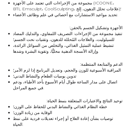
مجموعة من الإجراءات التي تعتمد على الأجهزة (ICOONE،
BTL Emsculpt، CoolSculpting، علاجات تحلل الدهون، إلخ)؛
تحديد مواعيد الاستشارات مع أخصائي في علم وظائف الأعضاء.
الأجهزة وتشكيل الجسم بالحقن:
تنفيذ مجموعة من الإجراءات: التصريف اللمفاوي، والتدليك المضاد
للسيلوليت، والعلاجات المُحللة للدهون، وتقنيات نحت الجسم؛
تنشيط عملية التمثيل الغذائي، والتخلص من السوائل الزائدة،
وإزالة الأنسجة الدهنية محليًّا، وتقوية البشرة وشدها.
الدعم والمتابعة المنتظمة:
المراقبة الأسبوعية للوزن والحجم، وتعديل البرنامج إذا لزم الأمر؛
تدوين يوميات الطعام والنشاط البدني؛
اتصال على مدار الساعة طوال أيام الأسبوع بأحد الأطباء، ودعم
في جميع المراحل.
توحيد النتائج والاعتبارات المتعلقة بنمط الحياة:
خطة النظام الغذائي والنشاط البدني للحفاظ على الوزن؛
الوقاية من زيادة الوزن؛
توصيات بشأن إعادة العلاج أو إجراء تعديلات فردية على نمط
الحياة.