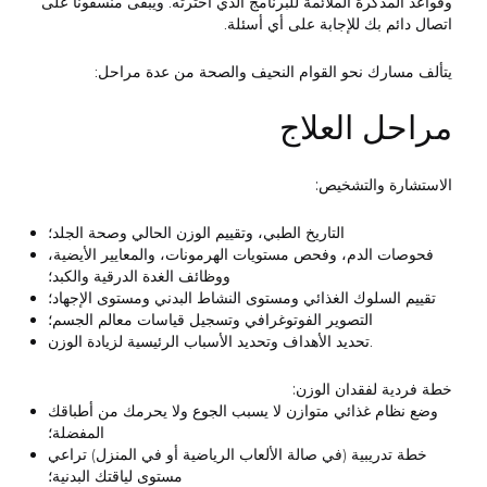
وقواعد المذكرة الملائمة للبرنامج الذي اخترته. ويبقى منسقونا على
اتصال دائم بك للإجابة على أي أسئلة.
يتألف مسارك نحو القوام النحيف والصحة من عدة مراحل:
مراحل العلاج
الاستشارة والتشخيص:
التاريخ الطبي، وتقييم الوزن الحالي وصحة الجلد؛
فحوصات الدم، وفحص مستويات الهرمونات، والمعايير الأيضية،
ووظائف الغدة الدرقية والكبد؛
تقييم السلوك الغذائي ومستوى النشاط البدني ومستوى الإجهاد؛
التصوير الفوتوغرافي وتسجيل قياسات معالم الجسم؛
تحديد الأهداف وتحديد الأسباب الرئيسية لزيادة الوزن.
خطة فردية لفقدان الوزن:
وضع نظام غذائي متوازن لا يسبب الجوع ولا يحرمك من أطباقك
المفضلة؛
خطة تدريبية (في صالة الألعاب الرياضية أو في المنزل) تراعي
مستوى لياقتك البدنية؛