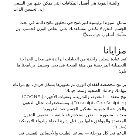
والبنية القوية هي أفضل المكافآت التي يمكن جنيها من السعي
إلى تحسين الذات.
تتمثل الميزة الرئيسية للبرنامج في تحقيق نتائج دائمة في نحت
الجسم. فنحن لا نكتفي بمساعدتك على إنقاص الوزن فحسب، بل
نعلّمك أسلوب حياة صحيًّا.
مزايانا
تُعد عيادة سيلين واحدة من العيادات الرائدة في مجال الجراحة
التجميلية المرخصة من هيئة الصحة في دبي. ويشمل برنامجنا ما
يلي:
برامج مخصصة لفقدان الوزن
تم تطويرها بشكل فردي، مع مراعاة
مهامك وحالتك الصحية ونمط حياتك؛
نهج معقد
— التغذية، والتدريب، وتقنيات الأجهزة (ICOONE،
Emsculpt، CoolSculpting)، ومستحضرات تحلل الدهون،
والجراحة التجميلية لتشكيل الجسم عند الضرورة؛
معدات متطورة
— نحن نستخدم فقط تقنيات تخفيف الدهون
المعتمدة والموافق عليها من قبل إدارة الغذاء والدواء الأمريكية
(FDA)؛
الدعم في كل مرحلة
— يساعد الطبيب والأخصائي النفسي في