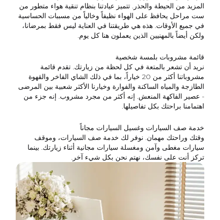
المزيد من الحيطة والحذر. تتميز عيادتنا بنظام تنقية هواء متطور من
ست مراحل يحافظ على الهواء نظيفاً وخالياً من مسببات الحساسية
في جميع الأوقات. هذه هي طريقتنا في العناية ليس فقط بمرضانا،
ولكن أيضاً بالمهنيين الذين يعملون هنا كل يوم.
قائمة مشروبات بلمسة شخصية
نريد أن تشعر بالمتعة في كل لحظة من زيارتك. تقدم قائمة
مشروباتنا أكثر من 20 خياراً، بما في ذلك الشاي الفاخر والقهوة
الطازجة والمياه الساكنة والفوارة وخيارنا الأكثر شعبية بين المرضى
- عصير الفاكهة المنعش. إنه أكثر من مجرد مشروب. إنه جزء من
اهتمامنا براحتك بكل تفاصيلها.
خدمة صف السيارات وغسيل السيارات مجاناً
وقتك وراحتك مهمان. نوفر لك خدمة صف السيارات، وموقف
سيارات مغطى وآمن ومغسلة سيارات مجانية أثناء زيارتك. بينما
تركز أنت على نفسك، نهتم نحن بكل شيء آخر.