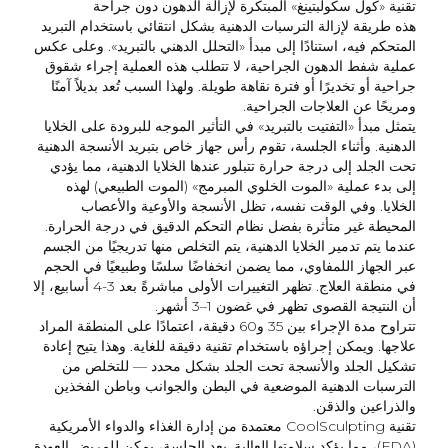
تقنية «كول سكولبتينغ» المبتكرة لإزالة الدهون دون جراحة
هذه طريقة لإزالة الترسبات الدهنية بشكل انتقائي باستخدام التبريد
المتحكم فيه، استنادًا إلى مبدأ «التحلل الدهني بالتبريد». وعلى عكس
عملية شفط الدهون الجراحية، لا تتطلب هذه العملية إجراء شقوق
جراحية أو تخديرًا أو فترة نقاهة طويلة. ولهذا السبب تُعد بديلاً آمنًا
ومريحًا عن العلاجات الجراحية.
يتمثل مبدأ «التفتيت بالتبريد» في التأثير الموجه للبرودة على الخلايا
الدهنية. وأثناء الجلسة، تقوم رأس جهاز خاص بتبريد الأنسجة الدهنية
تحت الجلد إلى درجة حرارة تتبلور عندها الخلايا الدهنية، مما يؤدي
إلى بدء عملية «الموت الخلوي المبرمج» (الموت الطبيعي) لهذه
الخلايا. وفي الوقت نفسه، تظل الأنسجة والأوعية والأعصاب
المحيطة غير متأثرة بفضل نظام التحكم الدقيق في درجة الحرارة.
عندما يتم تدمير الخلايا الدهنية، يتم التخلص منها تدريجيًا من الجسم
عبر الجهاز اللمفاوي، مما يضمن انخفاضًا سلسًا وطبيعيًا في الحجم
في منطقة العلاج. تظهر التغييرات الأولى مباشرةً بعد 3-4 أسابيع، إلا
أن النتيجة القصوى تظهر في غضون 1–3 أشهر.
تتراوح مدة الإجراء بين 35 و60 دقيقة، اعتمادًا على المنطقة المراد
علاجها. ويمكن إجراؤه باستخدام تقنية دقيقة للغاية. وهذا يتيح إعادة
تشكيل الجلد والأنسجة تحت الجلد بشكل محدد — للتخلص من
الترسبات الدهنية الموضعية في البطن والجوانب وباطن الفخذين
والذراعين والذقن.
تقنية CoolSculpting معتمدة من إدارة الغذاء والدواء الأمريكية
(FDA)، مما يؤكد سلامتها العالية. بعد الجلسة، يمكن للمريض العودة