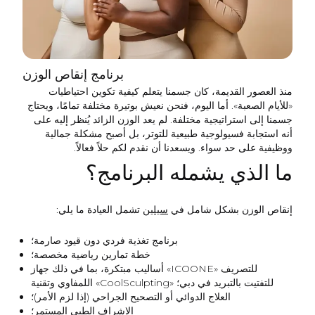
برنامج إنقاص الوزن
منذ العصور القديمة، كان جسمنا يتعلم كيفية تكوين احتياطيات
«للأيام الصعبة». أما اليوم، فنحن نعيش بوتيرة مختلفة تمامًا، ويحتاج
جسمنا إلى استراتيجية مختلفة. لم يعد الوزن الزائد يُنظر إليه على
أنه استجابة فسيولوجية طبيعية للتوتر، بل أصبح مشكلة جمالية
ووظيفية على حد سواء. ويسعدنا أن نقدم لكم حلاً فعالاً.
ما الذي يشمله البرنامج؟
إنقاص الوزن بشكل شامل في
سيلين
تشمل العيادة ما يلي:
برنامج تغذية فردي دون قيود صارمة؛
خطة تمارين رياضية مخصصة؛
أساليب مبتكرة، بما في ذلك جهاز «ICOONE» للتصريف
اللمفاوي وتقنية «CoolSculpting» للتفتيت بالتبريد في دبي؛
العلاج الدوائي أو التصحيح الجراحي (إذا لزم الأمر)؛
الإشراف الطبي المستمر؛