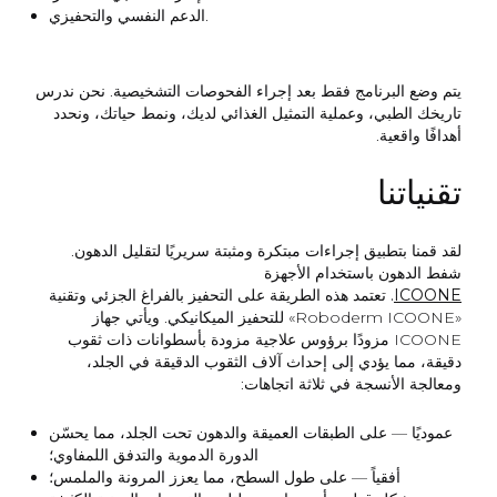
الدعم النفسي والتحفيزي.
يتم وضع البرنامج فقط بعد إجراء الفحوصات التشخيصية. نحن ندرس
تاريخك الطبي، وعملية التمثيل الغذائي لديك، ونمط حياتك، ونحدد
أهدافًا واقعية.
تقنياتنا
لقد قمنا بتطبيق إجراءات مبتكرة ومثبتة سريريًا لتقليل الدهون.
شفط الدهون باستخدام الأجهزة
ICOONE
.
تعتمد هذه الطريقة على التحفيز بالفراغ الجزئي وتقنية
«Roboderm ICOONE» للتحفيز الميكانيكي. ويأتي جهاز
ICOONE مزودًا برؤوس علاجية مزودة بأسطوانات ذات ثقوب
دقيقة، مما يؤدي إلى إحداث آلاف الثقوب الدقيقة في الجلد،
ومعالجة الأنسجة في ثلاثة اتجاهات:
عموديًا — على الطبقات العميقة والدهون تحت الجلد، مما يحسّن
الدورة الدموية والتدفق اللمفاوي؛
أفقياً — على طول السطح، مما يعزز المرونة والملمس؛