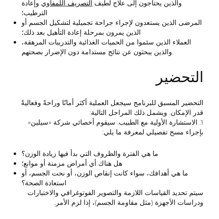
والذين يحتاجون إلى علاج لطيف
التصريف اللمفاوي
وإعادة
الترطيب؛
المرضى الذين يستعدون لإجراء جراحة تجميلية لتشكيل الجسم أو
الذين يمرون بمرحلة إعادة التأهيل بعد ذلك؛
العملاء الذين سئموا من الحميات الغذائية والتدريبات المرهقة،
والذين يبحثون عن نتائج مستدامة دون الإضرار بصحتهم.
التحضير
التحضير المسبق للبرنامج سيجعل العملية أكثر أمانًا وراحةً وفعاليةً
قدر الإمكان. ويشمل ذلك المراحل التالية:
1.
الاستشارة الأولية مع الطبيب.
سيقوم أخصائي شركة «سيلين»
بإجراء مسح تفصيلي لمعرفة ما يلي:
ما هي الفترة والظروف التي بدأ فيها زيادة الوزن؟
هل هناك أي أمراض مزمنة أو موانع؛
ما هي أهدافك، سواء كانت إنقاص الوزن، أو نحت الجسم، أو
استعادة الصحة؟
سيتم تحديد القياسات اللازمة والتصوير الفوتوغرافي والاختبارات
ودراسات الأجهزة (مثل مقاومة الجسم)، إذا لزم الأمر.