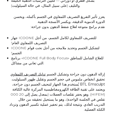
بشكل قطري أو دوراني — لتليين الترسبات الدهنية الكثيفة
والتليف (على سبيل المثال، في حالة السيلوليت).
يعزز تأثير التفريغ التصريف اللمفاوي في الجسم بأكمله، ويحسن
الدورة الدموية الدقيقة، ويكسر الأنسجة الدهنية.
نقدم برامج متنوعة لعلاج شفط الدهون بدون جراحة:
جهاز ICOONE للتصريف اللمفاوي لكامل الجسم، من أجل
التصريف اللمفاوي العام؛
ICOONE لتشكيل الجسم وتحديد ملامحه من أجل نحت قوام
الجسم؛
برنامج «ICOONE Full Body Focus» للعلاج الشامل للمناطق
التي تعاني من مشاكل.
إزالة الدهون دون جراحة وتشكيل الجسم
تدليك التصريف اللمفاوي
تحقيق انخفاض ملموس في حجم الجسم وتقليل ظهور السيلوليت.
BTL Emsculpt
يُستخدم هذا الجهاز لتنحيف الجسم دون جراحة،
ويعتمد على تقنية الطاقة الكهرومغناطيسية المركزة عالية الكثافة
(HIFEM). وهو يحفز تقلصات العضلات (بمعدل يصل إلى 20 000
تقلص في الجلسة الواحدة)، وهو ما يستحيل تحقيقه من خلال
التدريب العادي. ونتيجة لذلك، يتم تحفيز عملية تكسير الدهون وتزداد
الكتلة العضلية.