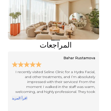
المراجعات
Bahar Rustamova
I recently visited Seline Clinic for a Hydra Facial,
and other treatments, and I’m absolutely
impressed with their services! From the
moment I walked in the staff was warm,
welcoming, and highly professional. They took
the time to explain the procedure in detail,
يد
اقرأ المزيد
ensuring I felt comfortable. Doctor Olga and
Devine are very high professional and amazing!