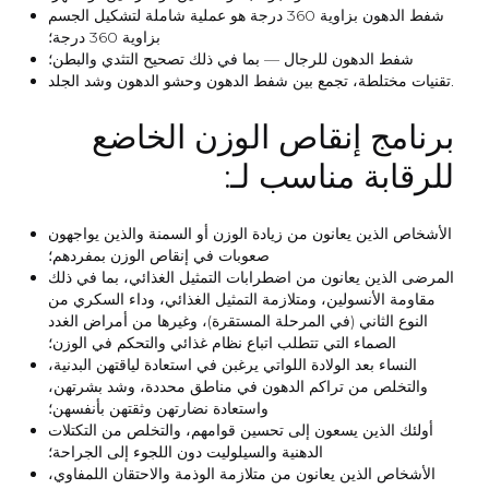
شفط الدهون بزاوية 360 درجة هو عملية شاملة لتشكيل الجسم
بزاوية 360 درجة؛
شفط الدهون للرجال — بما في ذلك تصحيح التثدي والبطن؛
تقنيات مختلطة، تجمع بين شفط الدهون وحشو الدهون وشد الجلد.
برنامج إنقاص الوزن الخاضع
للرقابة مناسب لـ:
الأشخاص الذين يعانون من زيادة الوزن أو السمنة والذين يواجهون
صعوبات في إنقاص الوزن بمفردهم؛
المرضى الذين يعانون من اضطرابات التمثيل الغذائي، بما في ذلك
مقاومة الأنسولين، ومتلازمة التمثيل الغذائي، وداء السكري من
النوع الثاني (في المرحلة المستقرة)، وغيرها من أمراض الغدد
الصماء التي تتطلب اتباع نظام غذائي والتحكم في الوزن؛
النساء بعد الولادة اللواتي يرغبن في استعادة لياقتهن البدنية،
والتخلص من تراكم الدهون في مناطق محددة، وشد بشرتهن،
واستعادة نضارتهن وثقتهن بأنفسهن؛
أولئك الذين يسعون إلى تحسين قوامهم، والتخلص من التكتلات
الدهنية والسيلوليت دون اللجوء إلى الجراحة؛
الأشخاص الذين يعانون من متلازمة الوذمة والاحتقان اللمفاوي،