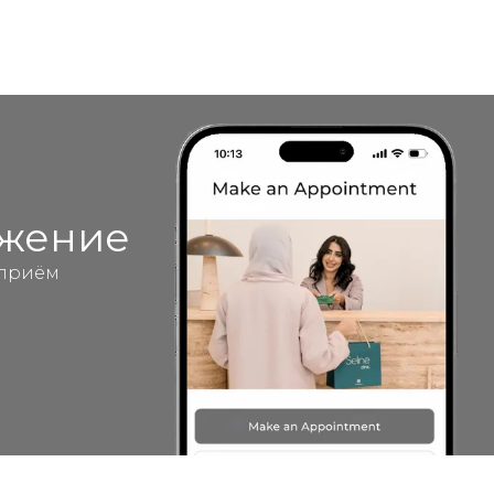
ожение
 приём