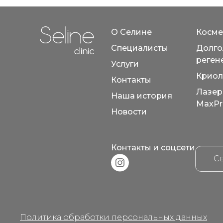
О Селине
Косме
Специалисты
Долго
Home link in footer
реген
Услуги
Криол
Контакты
Лазер
Наша история
MaxPr
Новости
Контакты и соцсети
Св
Instagram link in footer
Политика обработки персональных данных