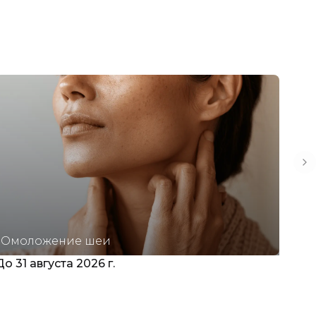
Ne
Омоложение шеи
Ух
До 31 августа 2026 г.
До 