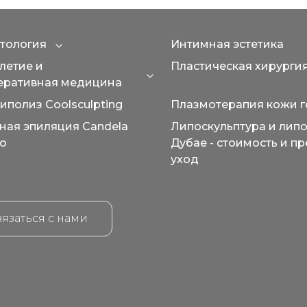
тология
Интимная эстетика
Expand category
летие и
Пластическая хирурги
Expand category
еративная медицина
иполиз Coolsculpting
Плазмотерапия кожи 
ная эпиляция Candela
Липоскульптура и липо
o
Дубае - стоимость и п
уход
язаться с нами