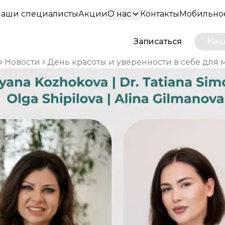
аши специалисты
Акции
О нас
Контакты
Мобильно
Записаться
Наш
Новости
День красоты и уверенности в себе для 
me breadcrumbs