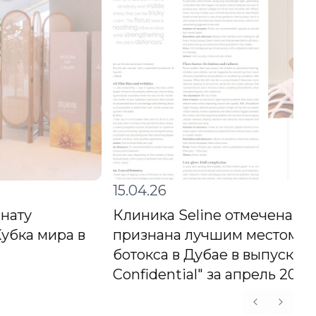
15.04.26
мнату
Клиника Seline отмечена в
убка мира в
признана лучшим местом д
ботокса в Дубае в выпуске 
Confidential" за апрель 2026
Previous s
Next s