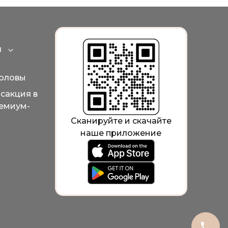
я
Expand category
головы
сакция в
ремиум-
Сканируйте и скачайте
наше приложение