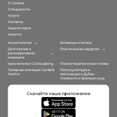
О Селине
Специалисты
Услуги
Контакты
Наша история
Новости
Косметология
Интимная эстетика
Expand category
Долголетие и
Пластическая хирургия
Expan
регенеративная
Expand category
медицина
Криолиполиз Coolsculpting
Плазмотерапия кожи головы
Лазерная эпиляция Candela
Липоскульптура и
MaxPro
липосакция в Дубае -
стоимость и премиум-уход
Скачайте наше приложение