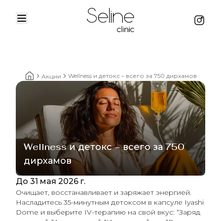
Menu
Instag
Home
Wellness и детокс – всего за 750 дирхамов
Акции
Home breadcrumbs
Wellness и детокс – всего за 750
дирхамов
До 31 мая 2026 г.
Очищает, восстанавливает и заряжает энергией.
Насладитесь 35-минутным детоксом в капсуле Iyashi
Dome и выберите IV-терапию на свой вкус: “Заряд