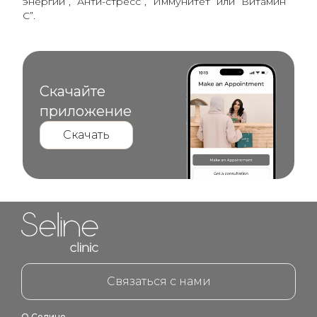
энергии”, “Анти-стресс”, “Иммунитет” или “Витамин
C”.
Скачайте
приложение
Скачать
Home link in footer
Связаться с нами
О Селине