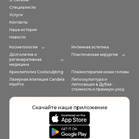
Специалисты
Услуги
Контакты
Наша история
Новости
Косметология
Интимная эстетика
Expand category
Долголетие и
Пластическая хирургия
Expan
регенеративная
Expand category
медицина
Криолиполиз Coolsculpting
Плазмотерапия кожи головы
Лазерная эпиляция Candela
Липоскульптура и
MaxPro
липосакция в Дубае -
стоимость и премиум-уход
Скачайте наше приложение