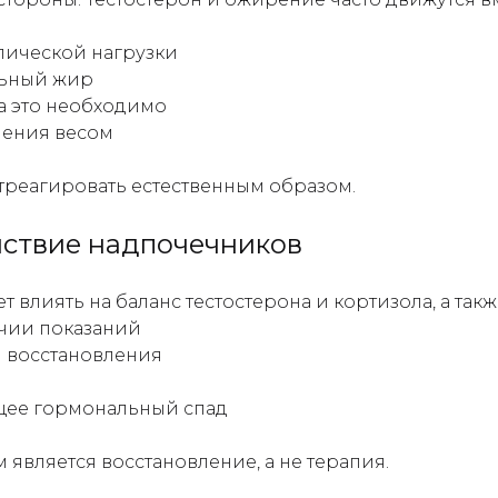
лической нагрузки
льный жир
да это необходимо
ления весом
треагировать естественным образом.
йствие надпочечников
 влиять на баланс тестостерона и кортизола, а также
ичии показаний
и восстановления
щее гормональный спад
является восстановление, а не терапия.