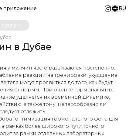
е приложение
RU
Instagram
и услуги
убае
ин в Дубае
я у мужчин часто развиваются постепенно.
абление реакции на тренировки, ухудшение
ве тела могут проявиться до того, как будут
ения от нормы. При оценке гормональных
ание уделяется их временной динамике,
йствию, а также тому, целесообразно ли
следует отложить.
c Dubai оптимизация гормонального фона для
 в рамках более широкого пути точного
ходит за рамки отдельных лабораторных