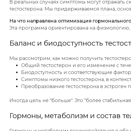
В реальных случаях симптомы могут отражать 
тестостерона. Мы придерживаемся плана, осно
На что направлена оптимизация гормональног
Эта программа ориентирована на физиологию, а н
Баланс и биодоступность тестос
Мы рассмотрим, как можно получить тестостерон
Общий тестостерон и его изменение с те
Биодоступность и соответствующие факто
Симптомы низкого тестостерона, в контекс
Преобразование тестостерона в эстроген 
Иногда цель не "больше". Это "более стабильная"
Гормоны, метаболизм и состав те
Гормоны и метаболизм взаимодействуют в обе с