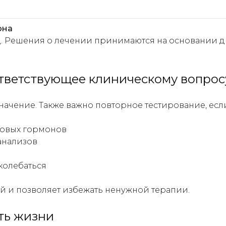
она
. Решения о лечении принимаются на основании ди
ответствующее клиническому вопрос
начение. Также важно повторное тестирование, есл
ловых гормонов
анализов
колебаться
й и позволяет избежать ненужной терапии.
ть жизни