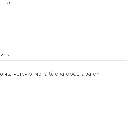
ттерна.
ным.
является отмена блокаторов, а затем