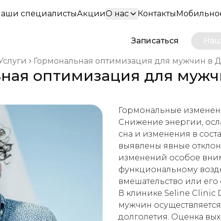
аши специалисты
Акции
О нас
Контакты
Мобильно
Записаться
Наш
Услуги
Гормональная оптимизация для мужчин в Д
ная оптимизация для мужч
 breadcrumbs
Гормональные изменени
Снижение энергии, осл
сна и изменения в соста
выявлены явные отклон
изменений особое вним
функциональному возде
вмешательство или его 
В клинике Seline Clini
мужчин осуществляется
долголетия. Оценка вы