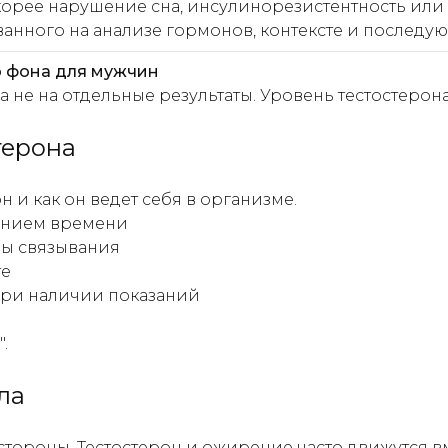
скорее нарушение сна, инсулинорезистентность или
ванного на анализе гормонов, контексте и послед
о фона для мужчин
е на отдельные результаты. Уровень тестостерона - 
терона
 и как он ведет себя в организме.
чением времени
ры связывания
те
при наличии показаний
.
ла
тороны. Тестостерон и ожирение часто движутся в