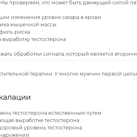
. Мы проверяем, что может быть движущей силой па
ции изменения уровня сахара в крови
мика мышечной массы
офиль риска
 выработку тестостерона
ежать обработки сигнала, который является вторич
тительной терапии. У многих мужчин первой целью 
скалации
вень тестостерона естественным путем.
ующая выработке тестостерона
доровый уровень тестостерона
бнаружении