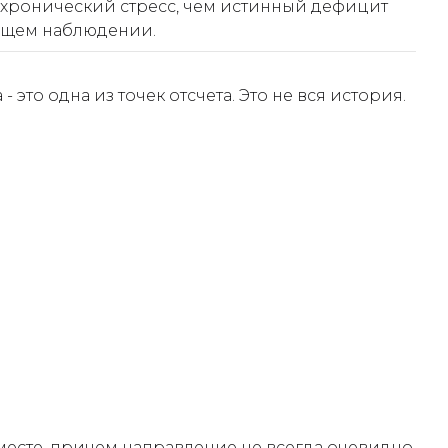
 хронический стресс, чем истинный дефицит
ующем наблюдении.
это одна из точек отсчета. Это не вся история.
месте, причем направление не всегда очевидно.