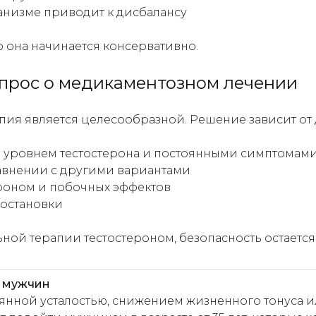
ганизме приводит к дисбалансу
 она начинается консервативно.
опрос о медикаментозном лечении
пия является целесообразной. Решение зависит от 
м уровнем тестостерона и постоянными симптомам
авнении с другими вариантами
роном и побочных эффектов
остановки
ной терапии тестостероном, безопасность остается
я мужчин
янной усталостью, снижением жизненного тонуса и