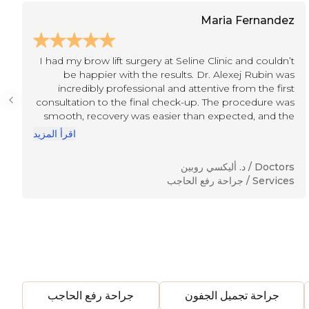
Maria Fernandez
I had my brow lift surgery at Seline Clinic and couldn’t
be happier with the results. Dr. Alexej Rubin was
incredibly professional and attentive from the first
consultation to the final check-up. The procedure was
Previous slide
smooth, recovery was easier than expected, and the
results look so natural — I just look fresher and more
اقرأ المزيد
awake. The care I received from the entire team was
exceptional.
Doctors /
د. أليكسي روبين
Services /
جراحة رفع الحاجب
جراحة تجميل الجفون
جراحة رفع الحاجب