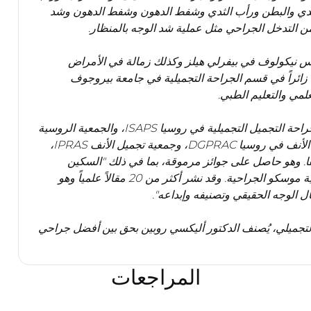
لثدي والبطن ورأب الثدي وشفط الدهون وشفط الدهون وشد
اس نيكولوف في بيفرلي هيلز وكذلك زمالة في الأمراض
ذاً زائراً في قسم الجراحة التجميلية في جامعة بيروجوف
د. روبين عضو في جمعيات مهنية رائدة مثل الجمعية الدولية لجراحة التجميل التجميلية في روسيا ISAPS، والجمعية الروسية
لجراحة التجميل التجميلية في روسيا ASAPS، وجمعية تجميل الأنف في روسيا DGPRAC، وجمعية تجميل الأنف IPRAS،
 التجميل التجميلية في روسيا ESPRAS، وغيرها. وهو حاصل على جوائز مرموقة، بما في ذلك "السكين
الذهبي" وأوسمة من الجمعية الروسية لجراحي التجميل وجمعية موسكو الجراحية. وقد نشر أكثر من 20 مقالاً علمياً وهو
لتجميلي، يُصنف الدكتور أليكسي روبين بحق بين أفضل جراحي
المراجعات