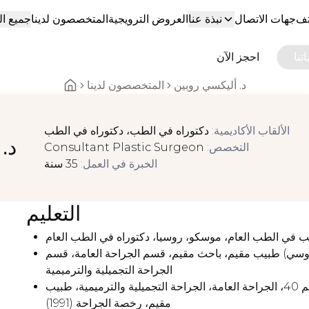
تف
جهات الاتصال
نبذة عنا
العروض الترويجية
المتخصصون لدينا
جميع ا
تنا
احجز الآن
د. أليكسي روبين
المتخصصون لدينا
Home breadcrumbs
الألقاب الأكاديمية
:
دكتوراه في الطب، دكتوراه في الطب
د.
التخصص
:
Consultant Plastic Surgeon
الخبرة في العمل
:
35 سنة
التعليم
ب في الطب العام، موسكو، روسيا، دكتوراه في الطب العام
لروسي) طبيب مقيم، باحث مقيم، قسم الجراحة العامة، قسم
الجراحة التجميلية والترميمية
أكاديمية طب الأسنان الطبية في موسكو، مستشفى موسكو رقم 40، الجراحة العامة، الجراحة التجميلية والترميمية، طبيب
مقيم، رخصة الجراحة (1991)