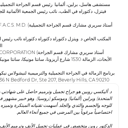
مستشفى هاسل، برلين، ألمانيا. رئيس قسم الجراحة التجميلية و
فيتزل، دكتوراه في الطب، نائب رئيس الجمعية الألمانية لل
المكتب الخاص د. ويتزل دكتوراه دكتوراه دكتوراه نائب رئيس ال
ال
S. MEDICAL CORPORATION
برنامج الزمالة في الجراحة التجميلية والترميمية لنيشولاس ن
بيدفورد للجراحة، 436 rd Dr, Ste 207, Beverly Hills, CA 90210
د. أليكسي روبين هو جراح تجميل وترميم حاصل على شهادتي بورد
المتحدة) وبرلين (ألمانيا) وموسكو (روسيا). وهو خبير مشهور ف
للوجه والجسم والثدي والجلد. أسهمت تقنياته المبتكرة وتميز
الدكتور روبن متخصص في عمليات تجميل الأنف وترميم الأنف و