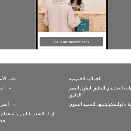
الجمالية الحميمية
طب الأمر
طب التجديدي الدقيق لطول العمر
الط
Expand category
الدقيق
ية «كولسكولبتينغ» لتجميد الدهون
الجرا
Expand category
إزالة الشعر بالليزر باستخدام ج
جنتلماكس برو»