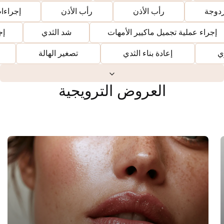
زدوجة
رأب الأذن
رأب الأذن
إجراءا
إجراء عملية تجميل ماكيير الأمهات
شد الثدي
إج
ي
إعادة بناء الثدي
تصغير الهالة
Expand services
العروض الترويجية