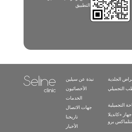
التطبيق
اض الجلدية
نبذة عن سيلين
ب التجميلي
الأخصائيون
Home link in footer
الخدمات
حة التجميلية
جهات الاتصال
هاز «كانديلا
تاريخنا
الأخبار