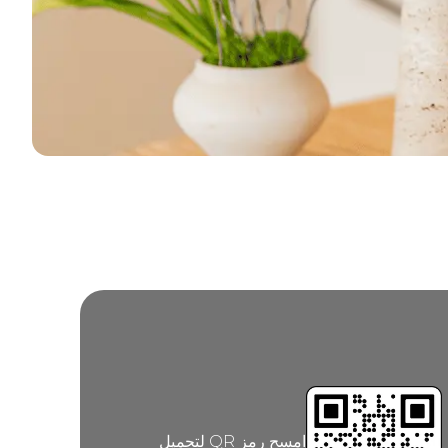
امسح رمز QR لتحميل