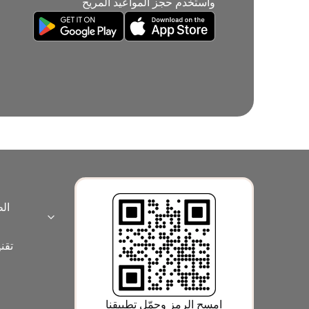
واستخدم حجز المواعيد المريح
ال
Expand category
تقن
امسح الرمز وحمّل تطبيقنا