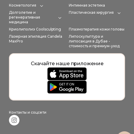
Косметология
Интимная эстетика
Expand category
Долголетие и
Пластическая хирургия
Expan
регенеративная
Expand category
медицина
Криолиполиз Coolsculpting
Плазмотерапия кожи головы
Лазерная эпиляция Candela
Липоскульптура и
MaxPro
липосакция в Дубае -
стоимость и премиум-уход
Скачайте наше приложение
Контакты и соцсети
Instagram link in footer