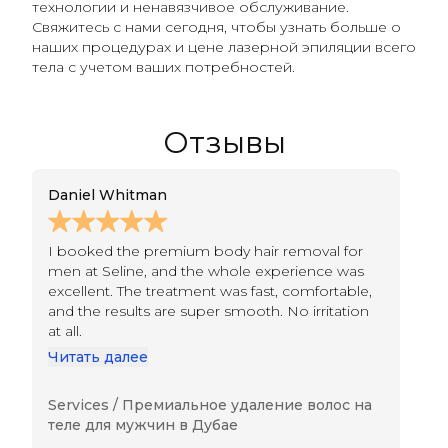
технологии и ненавязчивое обслуживание.
Свяжитесь с нами сегодня, чтобы узнать больше о
наших процедурах и цене лазерной эпиляции всего
тела с учетом ваших потребностей.
Отзывы
Daniel Whitman
Be
I booked the premium body hair removal for
Tr
men at Seline, and the whole experience was
re
excellent. The treatment was fast, comfortable,
ge
and the results are super smooth. No irritation
di
at all.
Ч
Читать далее
Services /
Премиальное удаление волос на
Se
теле для мужчин в Дубае
т