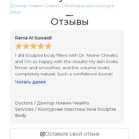
Доктор Нивин Шайто | Филлеры для контура
Док
лица
лиц
Отзывы
Rania Al Suwaidi
Ma
I did Sculptra body fillers with Dr. Nivine Cheaito,
Ha
and I’m so happy with the results! My skin looks
Al
firmer and smoother, and the volume looks
ar
completely natural. Such a confidence boost!
im
Ab
Читать далее
Ч
Doctors /
Доктор Нивин Чеайто
Do
Services /
Контурная пластика тела Sculptra
Se
Body
B
Оставьте свой отзыв