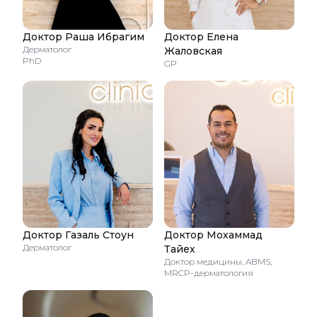
Доктор Раша Ибрагим
Доктор Елена
Дерматолог
Жаловская
PhD
GP
Доктор Газаль Стоун
Доктор Мохаммад
Дерматолог
Тайех
Доктор медицины, ABMS,
MRCP-дерматология