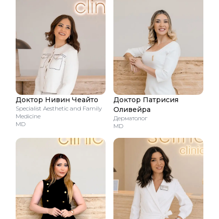
Доктор Нивин Чеайто
Доктор Патрисия
Specialist Aesthetic and Family
Оливейра
Medicine
Дерматолог
MD
MD