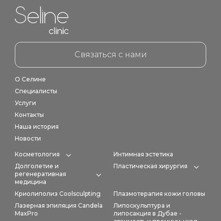
Home link in footer
Связаться с нами
О Селине
Специалисты
Услуги
Контакты
Наша история
Новости
Косметология
Интимная эстетика
Expand category
Долголетие и
Пластическая хирургия
Expan
регенеративная
Expand category
медицина
Криолиполиз Coolsculpting
Плазмотерапия кожи головы
Лазерная эпиляция Candela
Липоскульптура и
MaxPro
липосакция в Дубае -