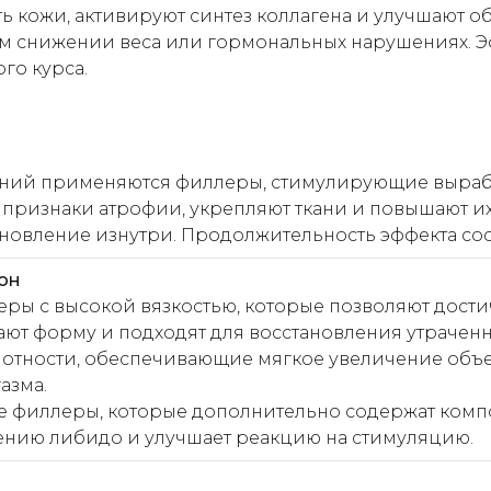
ь кожи, активируют синтез коллагена и улучшают 
 снижении веса или гормональных нарушениях. Эффе
го курса.
ний применяются филлеры, стимулирующие вырабо
 признаки атрофии, укрепляют ткани и повышают их
ановление изнутри. Продолжительность эффекта сос
он
ры с высокой вязкостью, которые позволяют достич
ют форму и подходят для восстановления утраченн
тности, обеспечивающие мягкое увеличение объем
азма.
ые филлеры, которые дополнительно содержат комп
шению либидо и улучшает реакцию на стимуляцию.