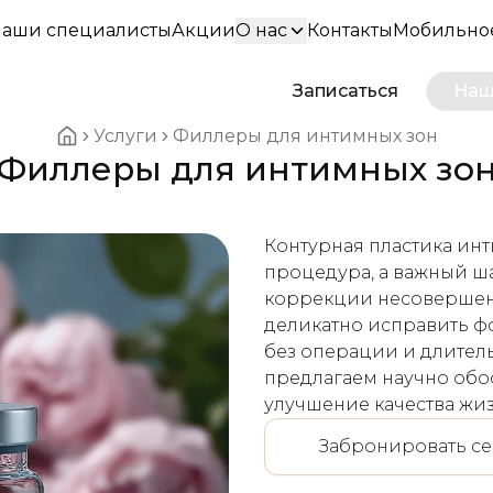
аши специалисты
Акции
О нас
Контакты
Мобильно
Записаться
Наш
Услуги
Филлеры для интимных зон
Филлеры для интимных зо
Home breadcrumbs
Контурная пластика инт
процедура, а важный ша
коррекции несовершен
деликатно исправить фо
без операции и длител
предлагаем научно обо
улучшение качества жи
Забронировать се