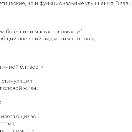
етические, но и функциональные улучшения. В зав
ем больших и малых половых губ;
 общий внешний вид интимной зоны;
нтимной близости;
е стимуляция;
 половой жизни.
:
рилегающих зон;
газма;
проводимость;