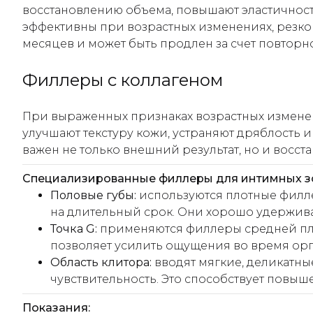
восстановлению объема, повышают эластичност
эффективны при возрастных изменениях, резком
месяцев и может быть продлен за счет повторно
Филлеры с коллагеном
При выраженных признаках возрастных измене
улучшают текстуру кожи, устраняют дряблость и
важен не только внешний результат, но и восст
Специализированные филлеры для интимных з
Половые губы:
используются плотные филле
на длительный срок. Они хорошо удержива
Точка G:
применяются филлеры средней пло
позволяет усилить ощущения во время орг
Область клитора:
вводят мягкие, деликатн
чувствительность. Это способствует повы
Показания: