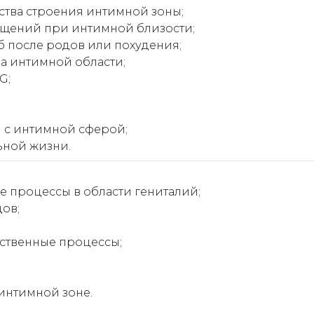
тва строения интимной зоны;
ущений при интимной близости;
 после родов или похудения;
а интимной области;
G;
я с интимной сферой;
ьной жизни.
 процессы в области гениталий;
ов;
ественные процессы;
интимной зоне.