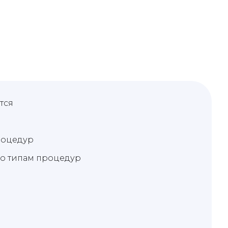
тся
роцедур
по типам процедур