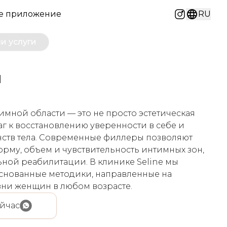
е приложение
RU
Instagram
и услуги
н
имной области — это не просто эстетическая
г к восстановлению уверенности в себе и
ств тела. Современные филлеры позволяют
рму, объем и чувствительность интимных зон,
ьной реабилитации. В клинике Seline мы
снованные методики, направленные на
зни женщин в любом возрасте.
йчас