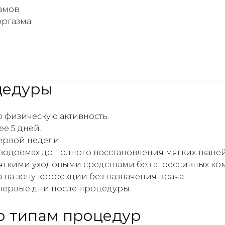
амов;
ргазма;
цедуры
ю физическую активность.
е 5 дней.
ервой недели.
водоемах до полного восстановления мягких тканей
гкими уходовыми средствами без агрессивных ко
а на зону коррекции без назначения врача.
 первые дни после процедуры.
о типам процедур