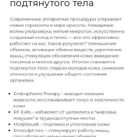
подтянутого тела
Современные аппаратные процедуры открывают
новые горизонты в мире красоты. Невидимые
волны ультразвука, мягкий микроток, искусственно
созданный холод и тепло — все это эффективно
работает на вас. Каков результат? Уменьшение
объемов, активация обмена веществ, укрепление
мышц, стимуляция обновления кожи, выведение
токсинов и многое другое. Итогом становится
подтянутое тело, гладкая молодая кожа, снижение
отечности и улучшение общего состояния
организма.
Endospheres Therapy – выводит излишки
жидкости, восстанавливает тонус и эластичность
кожи
RF Exilis – избавляет от целлюлита и "жировых
ловушек" в труднодоступных местах
Morpheus8 – подтяжка и уплотнение кожи
Еmsculpt neo – стимулирует работу мышц,
способствует уменьшению объемов