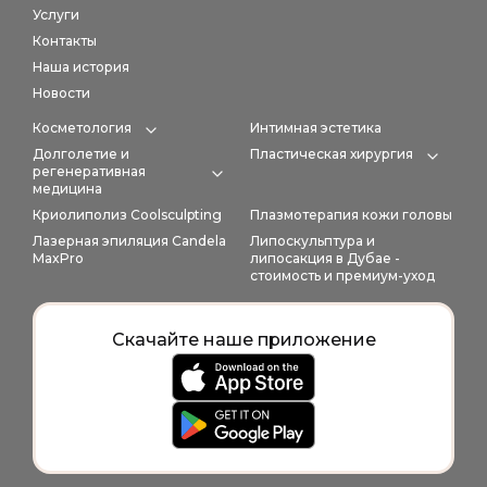
Услуги
Контакты
Наша история
Новости
Косметология
Интимная эстетика
Expand category
Долголетие и
Пластическая хирургия
Expan
регенеративная
Expand category
медицина
Криолиполиз Coolsculpting
Плазмотерапия кожи головы
Лазерная эпиляция Candela
Липоскульптура и
MaxPro
липосакция в Дубае -
стоимость и премиум-уход
Скачайте наше приложение