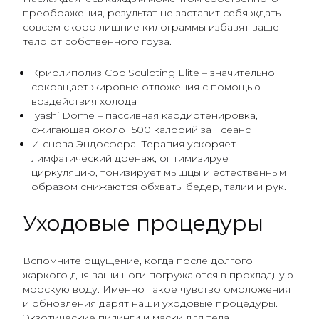
преображения, результат не заставит себя ждать –
совсем скоро лишние килограммы избавят ваше
тело от собственного груза.
Криолиполиз CoolSculpting Elite – значительно
сокращает жировые отложения с помощью
воздействия холода
Iyashi Dome – пассивная кардиотенировка,
сжигающая около 1500 калорий за 1 сеанс
И снова Эндосфера. Терапия ускоряет
лимфатический дренаж, оптимизирует
циркуляцию, тонизирует мышцы и естественным
образом снижаются обхваты бедер, талии и рук.
Уходовые процедуры
Вспомните ощущение, когда после долгого
жаркого дня ваши ноги погружаются в прохладную
морскую воду. Именно такое чувство омоложения
и обновления дарят наши уходовые процедуры.
Экзотические пилинги и маски для тела,