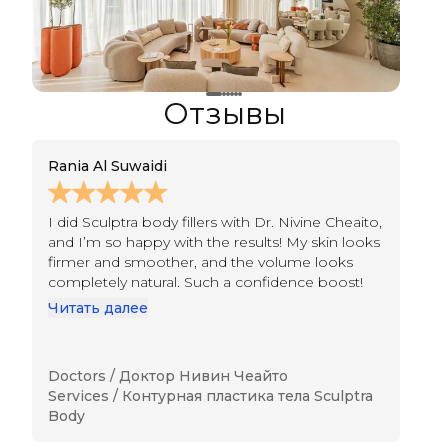
Отзывы
Rania Al Suwaidi
Ma
I did Sculptra body fillers with Dr. Nivine Cheaito,
Ha
and I’m so happy with the results! My skin looks
Al
firmer and smoother, and the volume looks
ar
completely natural. Such a confidence boost!
im
Ab
Читать далее
Ч
Doctors /
Доктор Нивин Чеайто
Do
Services /
Контурная пластика тела Sculptra
Se
Body
B