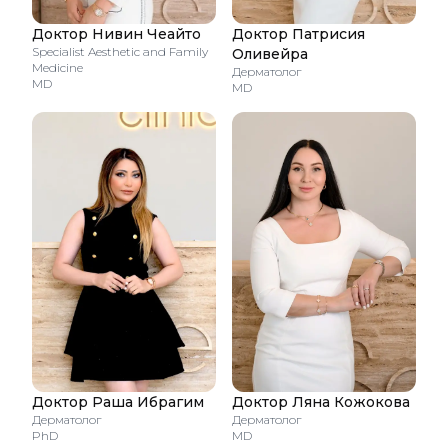
Доктор Нивин Чеайто
Доктор Патрисия
Specialist Aesthetic and Family
Оливейра
Medicine
Дерматолог
MD
MD
Доктор Раша Ибрагим
Доктор Ляна Кожокова
Дерматолог
Дерматолог
PhD
MD