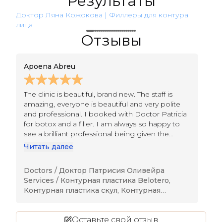
Результаты
Доктор Ляна Кожокова | Филлеры для контура
Док
лица
лиц
Отзывы
Apoena Abreu
E
The clinic is beautiful, brand new. The staff is
I 
amazing, everyone is beautiful and very polite
Se
and professional. I booked with Doctor Patricia
Th
for botox and a filler. I am always so happy to
lo
see a brilliant professional being given the
do
ground to do an amazing job. Her work is
ef
Читать далее
Ч
exceptional and I'm definitely coming back for
ha
more. My confidence and my self-esteem are
pr
Doctors /
Доктор Патрисия Оливейра
Do
soaring very high! Thank you Seline Clinic, and
at
Services /
Контурная пластика Belotero
,
Se
thank you Doctor Patricia for your amazing
I’
Контурная пластика скул
,
Контурная
во
work!
пластика Juvederm
,
Контурная пластика
Restyline
,
Восстановите сияние молодости с
Оставьте свой отзыв
помощью филлеров Teosyal в клинике