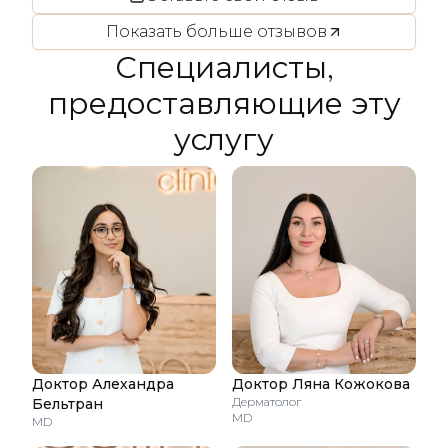
Seline
,
Контурная пластика области вокруг
Показать больше отзывов
глаз
Специалисты,
предоставляющие эту
услугу
Доктор Алехандра
Доктор Ляна Кожокова
Дерматолог
Бельтран
MD
MD