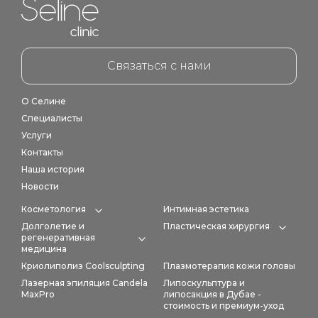
Home link in footer
Связаться с нами
О Селине
Специалисты
Услуги
Контакты
Наша история
Новости
Косметология
Интимная эстетика
Expand category
Долголетие и
Пластическая хирургия
Expan
регенеративная
Expand category
медицина
Криолиполиз Coolsculpting
Плазмотерапия кожи головы
Лазерная эпиляция Candela
Липоскульптура и
MaxPro
липосакция в Дубае -
стоимость и премиум-уход