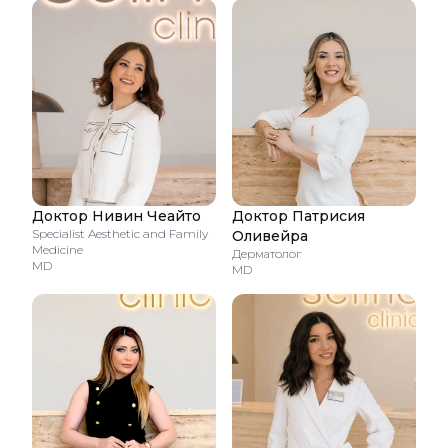
Доктор Нивин Чеайто
Доктор Патрисия
Specialist Aesthetic and Family
Оливейра
Medicine
Дерматолог
MD
MD