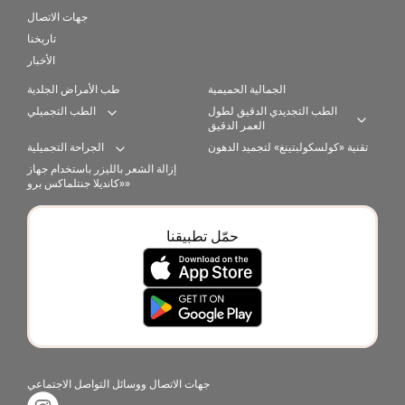
جهات الاتصال
تاريخنا
الأخبار
الجمالية الحميمية
طب الأمراض الجلدية
الطب التجديدي الدقيق لطول
الطب التجميلي
Expand category
العمر الدقيق
Expan
تقنية «كولسكولبتينغ» لتجميد الدهون
الجراحة التجميلية
Expand category
إزالة الشعر بالليزر باستخدام جهاز
«كانديلا جنتلماكس برو»
حمّل تطبيقنا
جهات الاتصال ووسائل التواصل الاجتماعي