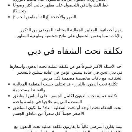
خط الفك والذقن (للحصول على مظهر جانبي أكثر وضوحًا
وتحديدًا)
الظهر والأجنحة (إزالة "مقابض الحب")
يفهم أخصائيونا المعايير الجمالية المختلفة للمرضى من الذكور
والإناث، مما يضمن الحصول على نتائج شخصية وطبيعية المظهر.
تكلفة نحت الشفاه في دبي
أحد الأسئلة الأكثر شيوعاً هو عن تكلفة عملية نحت الدهون وأسعارها
في دبي. نحن في عيادة سيلين، نؤمن في عيادة سيلين بالتسعير
الشفاف، مع باقات مخصصة مصممة لكل مريض.
تكلفة نحت الدهون بالليزر
- قد تختلف حسب المنطقة المعالجة
والتقنية المستخدمة.
تكلفة عملية نحت الدهون لكامل الجسم
- على أساس المناطق
المتعددة التي يتم علاجها في جلسة واحدة.
نحت الشفاه تحت الوجه أو تحت السفلية
- عادةً ما تكون المناطق
الأصغر حجماً أقل سعراً من مناطق الجسم.
بينما يقارن المرضى غالباً ما يقارنون تكلفة عملية نحت الدهون مع