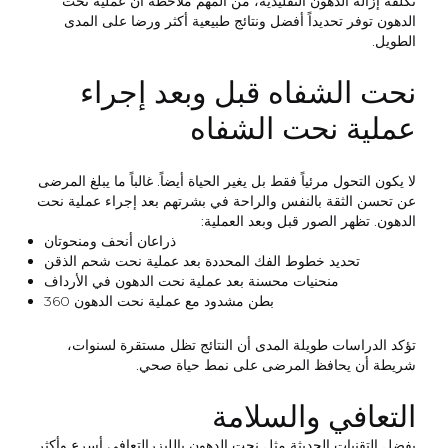
تكلفة إزالة الدهون التقليدية، من المهم ملاحظة أن عملية نحت
الدهون توفر تحديداً أفضل ونتائج طبيعية أكثر ورضا على المدى
الطويل.
نحت الشفاه قبل وبعد إجراء
عملية نحت الشفاه
لا يكون التحول مرئياً فقط بل يغير الحياة أيضاً. غالباً ما يبلغ المرضى
عن تحسن الثقة بالنفس والراحة في بشرتهم بعد إجراء عملية نحت
الدهون. تظهر الصور قبل وبعد العملية:
ذراعان أنحف ومنحوتان
تحديد خطوط الفك المحددة بعد عملية نحت شحم الذقن
منحنيات محسنة بعد عملية نحت الدهون في الأرداف
بطن مشدود مع عملية نحت الدهون 360
تؤكد الدراسات طويلة المدى أن النتائج تظل مستقرة لسنوات،
شريطة أن يحافظ المرضى على نمط حياة صحي.
التعافي والسلامة
بفضل التقنيات الحديثة مثل
نحت الدهون بالليزر
التعافي أسرع وأكثر