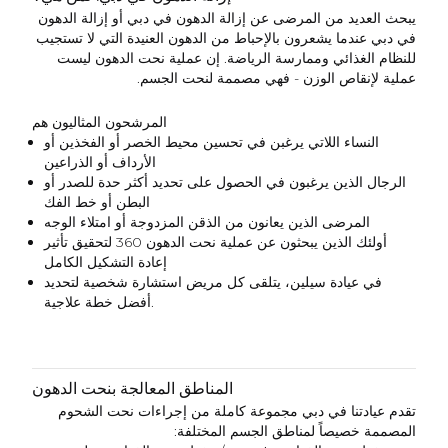
يبحث العديد من المرضى عن إزالة الدهون في دبي أو إزالة الدهون
في دبي عندما يشعرون بالإحباط من الدهون العنيدة التي لا تستجيب
للنظام الغذائي وممارسة الرياضة. إن عملية نحت الدهون ليست
عملية لإنقاص الوزن - فهي مصممة لنحت الجسم.
المرشحون المثاليون هم
النساء اللاتي يرغبن في تحسين محيط الخصر أو الفخذين أو
الأرداف أو الذراعين
الرجال الذين يرغبون في الحصول على تحديد أكثر حدة للصدر أو
البطن أو خط الفك
المرضى الذين يعانون من الذقن المزدوجة أو امتلاء الوجه
أولئك الذين يبحثون عن عملية نحت الدهون 360 لتحقيق تأثير
إعادة التشكيل الكامل
في عيادة سيلين، يتلقى كل مريض استشارة شخصية لتحديد
أفضل خطة علاجية.
المناطق المعالجة بنحت الدهون
تقدم عيادتنا في دبي مجموعة كاملة من إجراءات نحت الشحوم
المصممة خصيصاً لمناطق الجسم المختلفة: