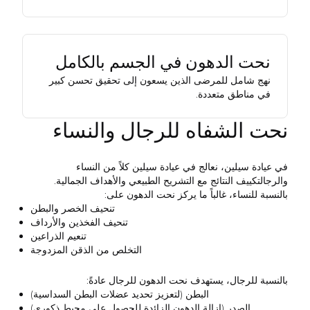
نحت الدهون في الجسم بالكامل
نهج شامل للمرضى الذين يسعون إلى تحقيق تحسن كبير
في مناطق متعددة.
نحت الشفاه للرجال والنساء
في عيادة سيلين، نعالج في عيادة سيلين كلاً من
النساء
والرجال
تكييف النتائج مع التشريح الطبيعي والأهداف الجمالية.
بالنسبة للنساء، غالباً ما يركز نحت الدهون على:
تنحيف الخصر والبطن
تنحيف الفخذين والأرداف
تنعيم الذراعين
التخلص من الذقن المزدوجة
بالنسبة للرجال، يستهدف نحت الدهون للرجال عادةً:
البطن (لتعزيز تحديد عضلات البطن السداسية)
الصدر (إزالة الدهون الزائدة للحصول على محيط ذكوري)