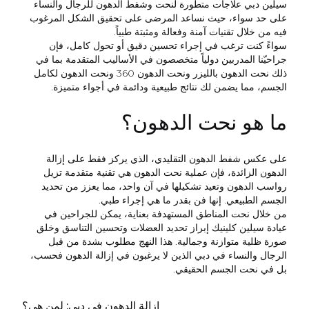
سيلين دبي علاجات متطورة لنحت وشفط الدهون للرجال والنساء
على حد سواء، حيث نساعد المرضى على تحقيق الشكل المرغوب
فيه من خلال تقنيات آمنة وفعالة ومثبتة طبياً.
سواءً كنت ترغب في إجراء تحسين دقيق أو تحول كامل، فإن
جراحيّنا المدربين دولياً متخصصون في الأساليب المتقدمة بما في
ذلك نحت الدهون بالليزر ونحت الدهون 360 ونحت الدهون لكامل
الجسم، مما يضمن لك نتائج طبيعية ودائمة في أجواء متميزة.
ما هو نحت الدهون؟
على عكس شفط الدهون التقليدي، الذي يركز فقط على إزالة
الدهون الزائدة، فإن عملية نحت الدهون هي تقنية متقدمة تزيل
رواسب الدهون وتعيد تشكيلها في آن واحد، مما يعزز من تحديد
الجسم الطبيعي. إنها فن بقدر ما هي إجراء طبي.
من خلال نحت المناطق المستهدفة بعناية، يمكن للجراحين في
عيادة سيلين كلينيك إبراز تحديد العضلات وتحسين التناسق وخلق
صورة ظلية متوازنة وجمالية. هذا النهج مطلوب بشدة من قبل
الرجال والنساء في دبي الذين لا يرغبون في إزالة الدهون فحسب،
بل في نحت الجسم الحقيقي.
إزالة الدهون في دبي: لمن هي؟