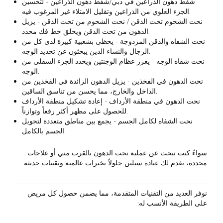
شفط دهون الذراعين في دبي/شفط دهون الذراعين - لتحسين
الجزء العلوي من الذراعين وتقليل الامتلاء غير المرغوب فيه.
نحت الشحوم تحت الذقن / نحت الشحوم من تحت الذقن - يزيل
الدهون من تحت الذقن ويخلق خط فك محدد.
نحت الشفاه والذقن المزدوجة - يحظى بشعبية كبيرة لدى كل من
الرجال والنساء الذين يبحثون عن تحديد الوجه.
نحت شفاه الوجه - يعزز عظام الوجنتين ويحدد الجزء السفلي من
الوجه.
نحت الدهون في الفخذين - يزيل الدهون الزائدة في الفخذين من
الداخل والخارج، مما يحسن من تناسق الساقين.
نحت الدهون في منطقة الأرداف - إعادة تشكيل منطقة الأرداف
للحصول على مظهر أكثر رفعاً وتوازناً.
نحت الشفاه لكامل الجسم - يجمع بين مناطق متعددة لتحويل
الجسم بالكامل.
سواءً كنت تبحث عن عملية نحت الدهون بالقرب مني أو علاجات
محددة، تقدم لك عيادة سيلين حلولاً بخبرات عالمية وتقنيات حديثة.
نوفر العديد من التقنيات المتقدمة، مما يضمن حصول كل مريض
على الطريقة الأنسب له: