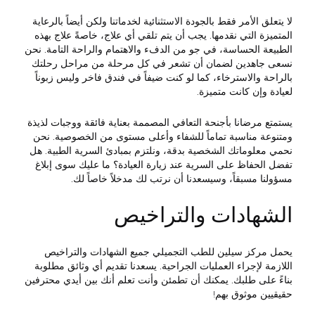
لا يتعلق الأمر فقط بالجودة الاستثنائية لخدماتنا ولكن أيضاً بالرعاية
المتميزة التي نقدمها. يجب أن يتم تلقي أي علاج، خاصةً علاج بهذه
الطبيعة الحساسة، في جو من الدفء والاهتمام والراحة التامة. نحن
نسعى جاهدين لضمان أن تشعر في كل مرحلة من مراحل رحلتك
بالراحة والاسترخاء، كما لو كنت ضيفاً في فندق فاخر وليس زبوناً
لعيادة وإن كانت متميزة.
يستمتع مرضانا بأجنحة التعافي المصممة بعناية فائقة ووجبات لذيذة
ومتنوعة مناسبة تماماً للشفاء وأعلى مستوى من الخصوصية. نحن
نحمي معلوماتك الشخصية بدقة، ونلتزم بمبادئ السرية الطبية. هل
تفضل الحفاظ على السرية عند زيارة العيادة؟ ما عليك سوى إبلاغ
مسؤولنا مسبقاً، وسيسعدنا أن نرتب لك مدخلاً خاصاً لك.
الشهادات والتراخيص
يحمل مركز سيلين للطب التجميلي جميع الشهادات والتراخيص
اللازمة لإجراء العمليات الجراحية. يسعدنا تقديم أي وثائق مطلوبة
بناءً على طلبك. يمكنك أن تطمئن وأنت تعلم أنك بين أيدي محترفين
حقيقيين موثوق بهم!