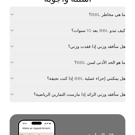
ما هي مخاطر BBL؟
كيف تبدو BBL بعد 10 سنوات؟
هل سأفقد وزني إذا فقدت وزني؟
ما هو الحد الأدنى لسن BBL؟
هل يمكنني إجراء عملية BBL إذا كنت نحيفة؟
هل سأفقد وزني الزائد إذا مارست التمارين الرياضية؟