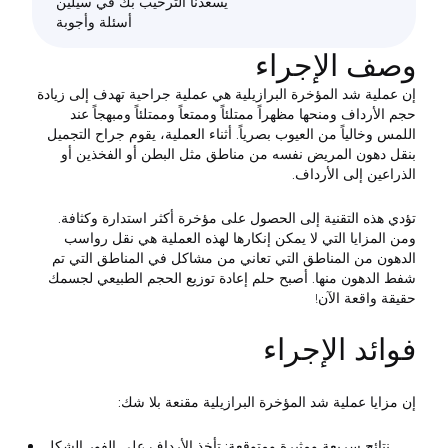
يسعدنا الترحيب بك في سيلين
أسئلة وأجوبة
وصف الإجراء
إن عملية شد المؤخرة البرازيلية هي عملية جراحية تهدف إلى زيادة
حجم الأرداف ومنحها مظهراً ممتلئاً وممتعاً وممتلئاً ومبهجاً عند
اللمس وخالياً من العيوب بصرياً. أثناء العملية، يقوم جراح التجميل
بنقل دهون المريض نفسه من مناطق مثل البطن أو الفخذين أو
الذراعين إلى الأرداف.
تؤدي هذه التقنية إلى الحصول على مؤخرة أكثر استدارة وكثافة.
ومن المزايا التي لا يمكن إنكارها لهذه العملية هي نقل رواسب
الدهون من المناطق التي تعاني من مشاكل في المناطق التي تم
شفط الدهون منها. أصبح حلم إعادة توزيع الحجم الطبيعي لجسمك
حقيقة واقعة الآن!
فوائد الإجراء
إن مزايا عملية شد المؤخرة البرازيلية مقنعة بلا شك:
نتائج سريعة ومثيرة ومتوقعة: تأخذ الأرداف على الفور الشكل