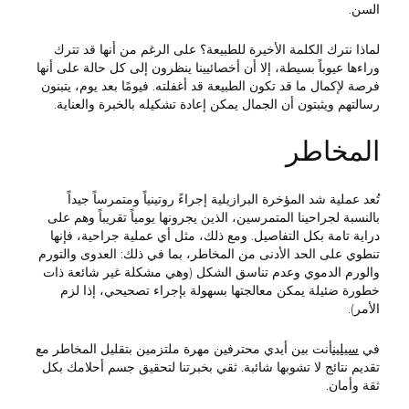
السن.
لماذا نترك الكلمة الأخيرة للطبيعة؟ على الرغم من أنها قد تترك
وراءها عيوباً بسيطة، إلا أن أخصائيينا ينظرون إلى كل حالة على أنها
فرصة لإكمال ما قد تكون الطبيعة قد أغفلته. فيومًا بعد يوم، يتبنون
رسالتهم ويثبتون أن الجمال يمكن إعادة تشكيله بالخبرة والعناية.
المخاطر
تُعد عملية شد المؤخرة البرازيلية إجراءً روتينياً ومتمرساً جيداً
بالنسبة لجراحينا المتمرسين، الذين يجرونها يومياً تقريباً وهم على
دراية تامة بكل التفاصيل. ومع ذلك، مثل أي عملية جراحية، فإنها
تنطوي على الحد الأدنى من المخاطر، بما في ذلك: العدوى والتورم
والورم الدموي وعدم تناسق الشكل (وهي مشكلة غير شائعة ذات
خطورة ضئيلة يمكن معالجتها بسهولة بإجراء تصحيحي، إذا لزم
الأمر).
في
سيلين
أنت بين أيدي محترفين مهرة ملتزمين بتقليل المخاطر مع
تقديم نتائج لا تشوبها شائبة. ثقي بخبرتنا لتحقيق جسم أحلامك بكل
ثقة وأمان.