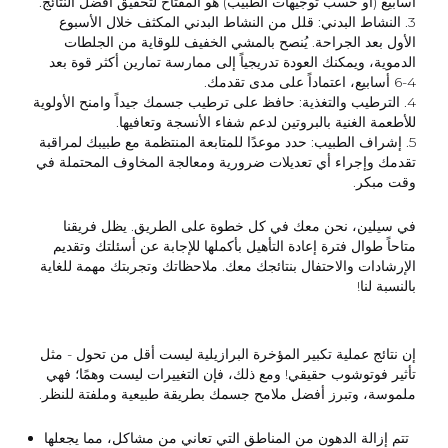
أسابيع (أو حسب توجيهات الطبيب) هو المفتاح لتحقيق أفضل النتائج.
3. النشاط البدني: قلل من النشاط البدني المكثف خلال الأسبوع
الأول بعد الجراحة. يُنصح بالمشي الخفيف للوقاية من الجلطات
الدموية، ويمكنك العودة تدريجياً إلى ممارسة تمارين أكثر قوة بعد
4-6 أسابيع، اعتماداً على مدى تقدمك.
4. الترطيب والتغذية: حافظ على ترطيب جسمك جيداً وامنح الأولوية
للأطعمة الغنية بالبروتين لدعم شفاء الأنسجة وتعافيها.
5. إشراف الطبيب: حدد موعدًا للمتابعة المنتظمة مع طبيبك لمراقبة
تقدمك وإجراء أي تعديلات ضرورية ومعالجة المخاوف المحتملة في
وقت مبكر.
في سيلين، نحن معك في كل خطوة على الطريق. يظل فريقنا
متاحاً طوال فترة إعادة التأهيل بأكملها للإجابة عن أسئلتك وتقديم
الإرشادات والاحتفال بنتائجك معك. ملاحظاتك وتجربتك مهمة للغاية
بالنسبة لنا!
إن نتائج عملية تكبير المؤخرة البرازيلية ليست أقل من تحول - مثل
تأثير فوتوشوب حقيقي! ومع ذلك، فإن التغييرات ليست وهمًا؛ فهي
ملموسة، وتبرز أفضل ملامح جسمك بطريقة طبيعية وملفتة للنظر.
تتم إزالة الدهون من المناطق التي تعاني من مشاكل، مما يجعلها