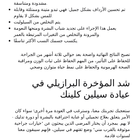
مشدودة ومتناسقة.
تم تحسين الأرداف بشكل جميل: فهي تبدو متينة وممتلئة وقابلة
للمس بشكل لا يقاوم.
يتم التخلص من السيلوليت.
يعمل هذا الإجراء على تجديد شباب البشرة ومنحها النعومة
والمرونة والتخلص من التغيرات المرتبطة بالعمر.
يكتسب جسمك النسب الأكثر تناسقًا.
تصبح النتائج النهائية واضحة بعد حوالي ثلاثة أشهر من الجراحة.
للحفاظ على التأثير، من المهم الحفاظ على ثبات الوزن ومراقبة
الصحة الهرمونية والحفاظ على نمط حياة متوازن وصحي.
شد المؤخرة البرازيلي في
عيادة سيلين كلينك
ستعجبك تجربتك معنا، وسترغب في العودة مرة أخرى! سواء كان
الأمر يتعلق بعلاج تجميلي أو عناية احترافية بالبشرة أو دورة تدليك -
لا يهم. بمجرد أن يختار المرضى الذين يبحثون عن "خيارات جراحية
موثوقة بالقرب مني" وضع ثقتهم في سيلين، فإنهم سيبقون معنا
لسنوات قادمة.