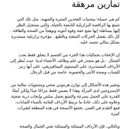
تمارين مرهقة
كم هي جميلة! منحنيات الفخذين المثيرة والشهية، مثل تلك التي
تتمتع بها الراقصة البرازيلية النابضة بالحياة، والتي يستحيل النظر
إليها ببساطة! إنها تشع خفة وقوة أنثوية وتوهجاً من الصحة والطاقة -
كل ذلك بفضل الحركات المتقنة وبالطبع... مؤخرة برازيلية مستديرة
بشكل مثالي تحسد عليه.
إن الإعجاب بجماليات هذا الجزء من الجسم لا يتعلق فقط بحب
الجمال - بل هو متجذر في علم وظائف الأعضاء لدينا. حيث يُنظر إلى
الأرداف المستديرة، على المستوى الميتافيزيقي، على أنها رمز
للشباب وصحة الأنثى والخصوبة. خاصة من قبل الرجال.
وتشير هذه الأشكال إلى توازن هرموني صحي ومستويات مثالية من
الإستروجين لدى المرأة. وهذا لا يضمن فقط مزاجًا جيدًا ولكن أيضًا
القدرة على الحمل بسرعة والتمتع بحمل سلس وإنجاب ذرية صحية.
وعلاوة على ذلك، عادةً ما ترتبط الأرداف الفاتنة بالنساء الشابات،
فمع التقدم في العمر، تخضع الأنسجة في هذه المنطقة لتغيرات
كبيرة.
وبالتالي، فإن الأرداف الممتلئة والممتلئة تعني الجمال والصحة