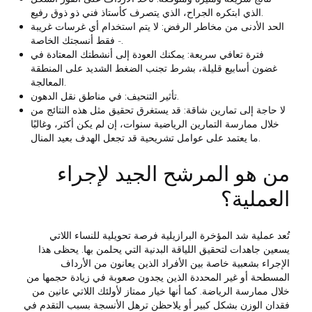
الذي ابتكره الجراح، الذي يتصرف كأستاذ فني ذو ذوق رفيع.
الحد الأدنى من مخاطر الرفض: لا يتم استخدام أي غرسات غريبة
- فقط أنسجتك الخاصة.
فترة تعافي سريعة: يمكنك العودة إلى أنشطتك المعتادة في
غضون أسابيع قليلة، بشرط تجنب الضغط الشديد على المنطقة
المعالجة.
تأثير التنحيف: في مناطق نقل الدهون.
لا حاجة إلى تمارين شاقة: قد يستغرق تحقيق مثل هذه النتائج من
خلال ممارسة التمارين الرياضية سنوات، إن لم يكن أكثر، وغالبًا
ما يعتمد على عوامل تشريحية قد تجعل الهدف بعيد المنال.
من هو المرشح الجيد لإجراء
العملية؟
تُعد عملية شد المؤخرة البرازيلية فرصة تحويلية للنساء اللاتي
يسعين جاهدات لتحقيق اللياقة البدنية التي يحلمن بها. يحظى هذا
الإجراء بشعبية خاصة بين الأفراد الذين يعانون من الأرداف
المسطحة أو غير المحددة الذين يجدون صعوبة في زيادة حجمها من
خلال ممارسة الرياضة. كما أنها خيار ممتاز لأولئك اللاتي عانين من
فقدان الوزن بشكل كبير أو يلاحظن ترهل الأنسجة بسبب التقدم في