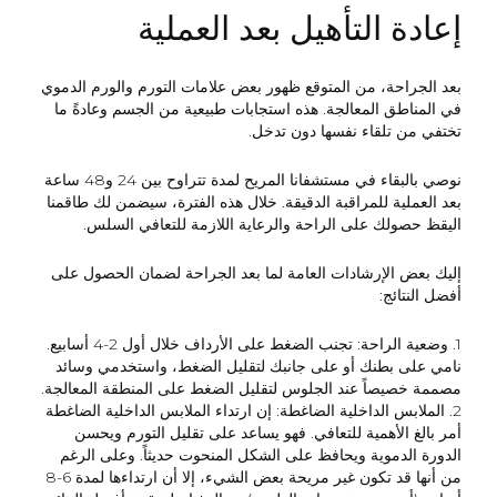
إعادة التأهيل بعد العملية
بعد الجراحة، من المتوقع ظهور بعض علامات التورم والورم الدموي
في المناطق المعالجة. هذه استجابات طبيعية من الجسم وعادةً ما
تختفي من تلقاء نفسها دون تدخل.
نوصي بالبقاء في مستشفانا المريح لمدة تتراوح بين 24 و48 ساعة
بعد العملية للمراقبة الدقيقة. خلال هذه الفترة، سيضمن لك طاقمنا
اليقظ حصولك على الراحة والرعاية اللازمة للتعافي السلس.
إليك بعض الإرشادات العامة لما بعد الجراحة لضمان الحصول على
أفضل النتائج:
1. وضعية الراحة: تجنب الضغط على الأرداف خلال أول 2-4 أسابيع.
نامي على بطنك أو على جانبك لتقليل الضغط، واستخدمي وسائد
مصممة خصيصاً عند الجلوس لتقليل الضغط على المنطقة المعالجة.
2. الملابس الداخلية الضاغطة: إن ارتداء الملابس الداخلية الضاغطة
أمر بالغ الأهمية للتعافي. فهو يساعد على تقليل التورم ويحسن
الدورة الدموية ويحافظ على الشكل المنحوت حديثاً. وعلى الرغم
من أنها قد تكون غير مريحة بعض الشيء، إلا أن ارتداءها لمدة 6-8