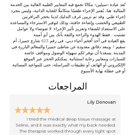
تُعد عيادة «سيلين» مكانًا تجمع فيه المعايير الطبية العالية بين الخدمة
المثالية. هنا، يُعتبر الإجراء طقسًا متكاملًا للعناية الذاتية، وليس مجرد
إجراء طبي. وقد تم تزيين غرف التدليك لدينا بحجر الترافرتين
الطبيعي والخشب وإضاءة خافتة، وذلك لتوفير الاسترخاء والمساعدة
على الاستعداد للشفاء وتعزيز تأثير الإجراء. لا ضوضاء ولا عوامل
تشتيت - فقط الهدوء والراحة والثقة بأنك بين أيدٍ أمينة.
يقع العيادة في أحد أفخم أحياء دبي، في رقم 623 شارع جميرا، أم
سقيم 1. ويبعد دقائق معدودة عن شاطئ جميرا والمعالم البارزة في
المدينة. يسعدنا أن نوفر لكم سهولة الوصول ومواقف خاصة
للسيارات ومعايير رعاية استثنائية. يمكنكم الحجز عبر الموقع
الإلكتروني أو الهاتف أو تطبيقات المراسلة، حتى للمواعيد المسائية
أو في عطلة نهاية الأسبوع.
المراجعات
Lily Donovan
I tried the medical deep tissue massage at
Seline, and it was exactly what my back needed.
The therapist worked through every tight spot
a