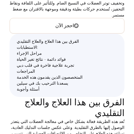
وتخفيف توتر العضلات في النسيج الضام. وللتأثير على اللفافة ونقاط
التحفيز، تُستخدم حركات بطيئة ودقيقة وموجهة بالاقتران مع ضغط
مستمر.
احجز الآن
الفرق بين هذا العلاج والعلاج التقليدي
الاستطبابات:
مراحل الإجراء
فوائد دائمة - نتائج تغير الحياة
تجربة علاجية فاخرة في قلب دبي
المراجعات
المتخصصون الذين يقدمون هذه الخدمة
يسعدنا الترحيب بك في سيلين
أسئلة وأجوبة
الفرق بين هذا العلاج والعلاج
التقليدي
تُعد هذه الطريقة فعالة بشكل خاص في معالجة العضلات التي يتعذر
الوصول إليها بالطرق التقليدية. وعلى عكس جلسات التدليك العادية،
تساعد هذه العلاج على التخلص من الالتصاقات العضلية التي تتسبب