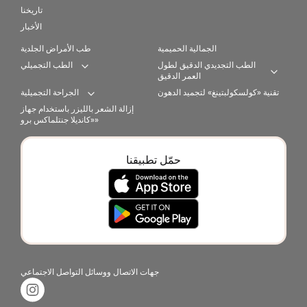
تاريخنا
الأخبار
الجمالية الحميمية
طب الأمراض الجلدية
الطب التجديدي الدقيق لطول
الطب التجميلي
Expand category
العمر الدقيق
Expan
تقنية «كولسكولبتينغ» لتجميد الدهون
الجراحة التجميلية
Expand category
إزالة الشعر بالليزر باستخدام جهاز
«كانديلا جنتلماكس برو»
حمّل تطبيقنا
جهات الاتصال ووسائل التواصل الاجتماعي
Instagram link in footer