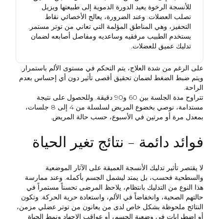
للأنسجة الرخوة يعيد الدورة الدموية إلى طبيعتها ويزيل
تصلب العضلات. وعند الضرورة، يعالج الأخصائي نقاط
التحفيز، وهي المناطق المؤلمة التي تعاني من توتر مستمر.
يستخدم الطبيب مرفقيه وساعديه ومفاصل أصابعه لضمان
تدليك عميق للعضلات.
على الرغم من شدة العلاج، يتم التحكم في مستوى الألم باستمرار.
ويتم ضبط الضغط لضمان تحقيق أقصى تأثير دون أي إحساس بعدم
الراحة.
تتراوح مدة الجلسة بين 60 و90 دقيقة. وللحصول على نتيجة
مستدامة، نوصي بخضوع المريض لسلسلة من 4 إلى 8 جلسات،
بمعدل مرة أو مرتين في الأسبوع، حسب حالة المريض.
فوائد دائمة - نتائج تغير الحياة
لا يقتصر تأثير تدليك الأنسجة العميقة على الآثار الموضعية
والسطحية فحسب، بل يمتد ليشمل الجسم بأكمله. وعند ممارسة
هذا النوع من التدليك بانتظام، يلاحظ المرضى تحسناً مستمراً في
حالتهم الصحية، وانخفاضاً في الألم، واستعادة حرية الحركة. وتكون
النتائج ملحوظة بشكل خاص لدى من يعانون من توتر عضلي مزمن،
أو اضطرابات في وضعية الجسم، أو عواقب الإجهاد ونمط الحياة