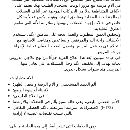
في آلام مزمنة مع مرور الوقت. يستخدم الطبيب نهجًا يعتمد على
الألياف المتقاطعة بدلاً من الحركات الموجهة عبر ألياف العضلات
لمعالجة العقد العضلية ومناطق التوتر، وهو ما يكون فعالاً بشكل
خاص في حالات إجهاد العضلات وتيبسها ومتلازمة الألم التي تقاوم
الطرق التقليدية.
ولتحقيق العمق المطلوب والعمل بدقة على مناطق الألم، يستخدم
الأخصائي راحة اليد والمرفقين والساعدين ومفاصل الأصابع، مع
التحكم في رد فعل المريض وتعديل الضغط لضمان فعالية الإجراء
وراحة المريض.
في عيادة سيلين، يُعد هذا العلاج الفريد جزءًا من نهج علاجي مدروس
بعناية يهدف إلى تخفيف الألم وحل المشكلات التي يعاني منها
المرضى منذ سنوات بشكل جذري.
الاستطبابات:
ألم العضد المستعصي أو آلام الرقبة وأسفل الظهر؛
الانحناء أو سوء الوضع؛
في العلاج الطبيعي؛
الألم العضلي الليفي، وهي حالة تتميز بألم في العضلات والأربطة؛
الاضطرابات المزمنة المرتبطة بالألم العضلي اللفافي (MPS)
التي تسبب تقلصات عضلية لا إرادية.
ومن العلامات التي تشير أيضًا إلى هذه الحاجة ما يلي: