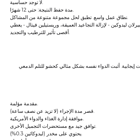
لا توجد حساسية.
مدة حفظ النتيجة: حتى 12 شهرًا.
نطاق عمل واسع. تطبق لحل مجموعة متنوعة من المشاكل.
ى من مختلف الأعمار: خط ريستيلين فيتال لايت للمرضى حتى سن 30 عامًا، وريستيلين بيرلان ليدوكين - لإزالة التجاعيد العميقة، وريستيلين فيتال - يعطي
أقصى تأثير للترطيب والتجديد.
ا الخط في السوق منذ أكثر من 20 عامًا ولا يوجد لها سوى مراجعات إيجابية. أثبت الدواء نفسه بشكل مثالي كحشو للتلم الدمعي
مقدمة مؤلمة.
قصر مدة الإجراء (لا تزيد عن نصف ساعة).
موافقة إدارة الغذاء والدواء الأمريكية.
توافق جيد مع مستحضرات التجميل الأخرى.
يحتوي على مخدر (ليدوكائين 0.3%).