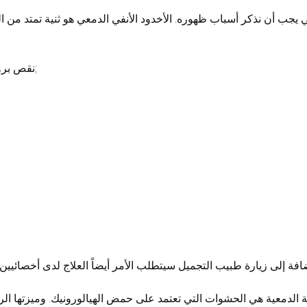
يجب أن نذكر أسباب ظهوره. الأخدود الأنفي الدمعي هو ثنية تمتد من الز
نقص بروتين بناء الكولاجين بسبب التغيرات الجلدية المرتبطة بالعمر;
افة إلى زيارة طبيب التجميل سيتطلب الأمر أيضاً العلاج لدى أخصائيي
ية الدمعية هي الحشوات التي تعتمد على حمض الهيالورونيك. وميزتها الر