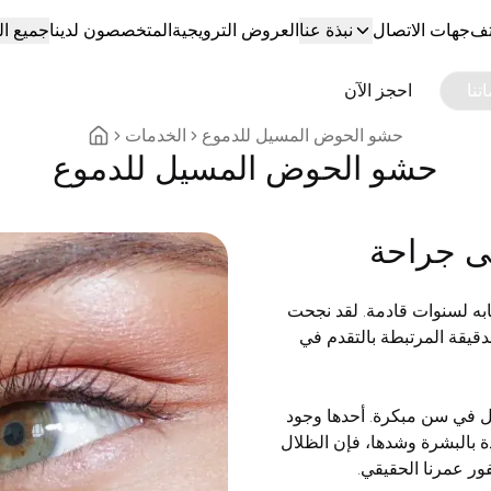
تف
جهات الاتصال
نبذة عنا
العروض الترويجية
المتخصصون لدينا
جميع ا
تنا
احجز الآن
حشو الحوض المسيل للدموع
الخدمات
Home breadcrumbs
حشو الحوض المسيل للدموع
ى جراحة
به لسنوات قادمة. لقد نجحت
دقيقة المرتبطة بالتقدم في
ل في سن مبكرة. أحدها وجود
دة بالبشرة وشدها، فإن الظلال
ور عمرنا الحقيقي.