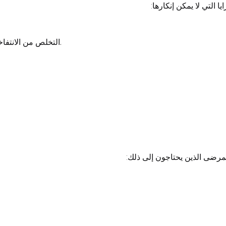
 التي لا يمكن إنكارها:
التخلص من الانتفاخات تحت العينين والتجاعيد والترهلات والكدمات والهالات السوداء.
مرضى الذين يحتاجون إلى ذلك: